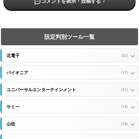
コメントを表示・投稿する
設定判別ツール一覧
北電子
(33)
パイオニア
(17)
ユニバーサルエンターテインメント
(31)
サミー
(18)
山佐
(19)