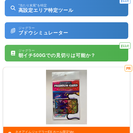
ｵｽｽﾒ!
"当たり末尾"を特定
高設定エリア特定ツール
ジャグラー
ブドウシミュレーター
ｵｽｽﾒ!
ジャグラー
朝イチ500Gでの見切りは可能か？
PR
ネオアイムジャグラーEX ホール限定Ver.