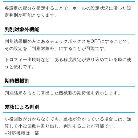
各設定の配分を指定することで、ホールの設定状況に沿った設
定判別が可能となります。
判別対象外機能
判別結果欄の左にあるチェックボックスをOFFにすることで、
その設定を「判別対象外」にすることが可能です。
トロフィー出現時など、ある程度設定が絞り込めている時に使
うと便利です。
期待機械割
判別結果をもとに算出した機械割の期待値を表示します。
差枚による判別
小役回数が分からなくても、差枚が分かっている場合には、逆
算して小役回数を割り出し、判別することが可能です。
※対応機種は一部