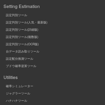
Setting Estimation
設定判別ツール
設定判別ツール(人気・最新版)
設定判別ツール(詳細版)
設定判別ツール(複数版)
設定判別ツール(OCR版)
台データ読み取りツール
設定配分推測ツール
ブドウ確率逆算ツール
Utilities
確率シミュレーター
ジャグラーツール
ハナハナツール