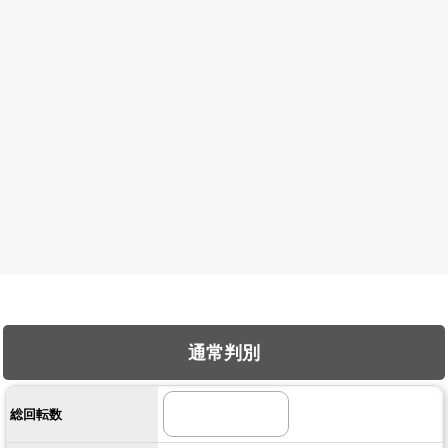
通常判別
総回転数