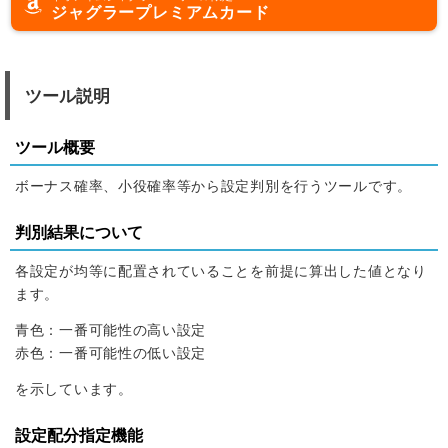
ジャグラープレミアムカード
ツール説明
ツール概要
ボーナス確率、小役確率等から設定判別を行うツールです。
判別結果について
各設定が均等に配置されていることを前提に算出した値となり
ます。
青色：一番可能性の高い設定
赤色：一番可能性の低い設定
を示しています。
設定配分指定機能