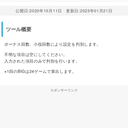
公開日:
2020年10月11日
更新日:
2023年01月21日
ツール概要
ボーナス回数、小役回数により設定を判別します。
不明な項目は空にしてください。
入力された項目のみで判別を行います。
※1回のBIGは24ゲームで算出します。
スポンサーリンク