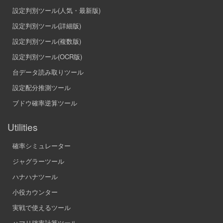
設定判別ツール(人気・最新版)
設定判別ツール(詳細版)
設定判別ツール(複数版)
設定判別ツール(OCR版)
台データ読み取りツール
設定配分推測ツール
ブドウ確率逆算ツール
Utilities
確率シミュレーター
ジャグラーツール
ハナハナツール
小役カウンター
実戦で使えるツール
ハマリ確率計算ツール