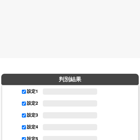
判別結果
設定1
設定2
設定3
設定4
設定5