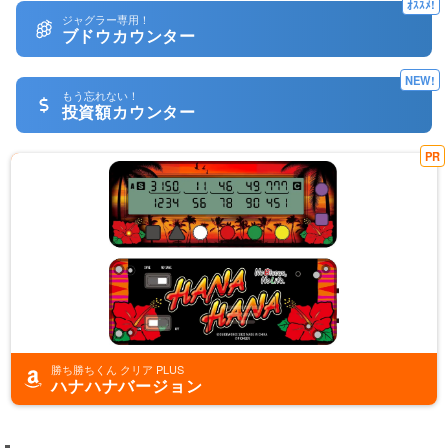
ｵｽｽﾒ!
ジャグラー専用！
ブドウカウンター
NEW!
もう忘れない！
投資額カウンター
PR
勝ち勝ちくん クリア PLUS
ハナハナバージョン