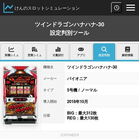
けんのスロットシミュレーション
ツインドラゴンハナハナ-30
設定判別ツール
実機シミュ
営業シミュ
大量試行
アプリ
設定判別
解析情報
ツインドラゴンハナハナ-30
機種名
パイオニア
メーカー
5号機 / ノーマル
タイプ
2018年10月
導入開始
BIG：最大312枚
仕様
REG：最大130枚
(C)PIONEER