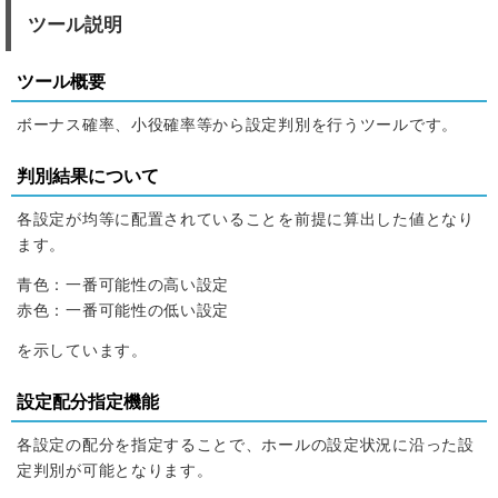
ツール説明
ツール概要
ボーナス確率、小役確率等から設定判別を行うツールです。
判別結果について
各設定が均等に配置されていることを前提に算出した値となり
ます。
青色：一番可能性の高い設定
赤色：一番可能性の低い設定
を示しています。
設定配分指定機能
各設定の配分を指定することで、ホールの設定状況に沿った設
定判別が可能となります。