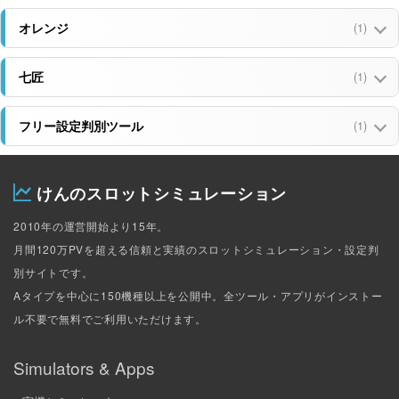
オレンジ
(1)
七匠
(1)
フリー設定判別ツール
(1)
けんのスロットシミュレーション
2010年の運営開始より15年。
月間120万PVを超える信頼と実績のスロットシミュレーション・設定判
別サイトです。
Aタイプを中心に150機種以上を公開中。全ツール・アプリがインストー
ル不要で無料でご利用いただけます。
Simulators & Apps