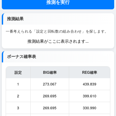
推測を実行
推測結果
一番考えられる「設定と回転数の組み合わせ」を探します。
推測結果がここに表示されます...
ボーナス確率表
設定
BIG確率
REG確率
1
273.067
439.839
2
269.695
399.610
3
269.695
330.990