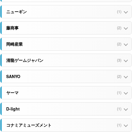
ニューギン
(1)
藤商事
(2)
岡崎産業
(2)
清龍ゲームジャパン
(3)
SANYO
(2)
ヤーマ
(1)
D-light
(1)
コナミアミューズメント
(1)