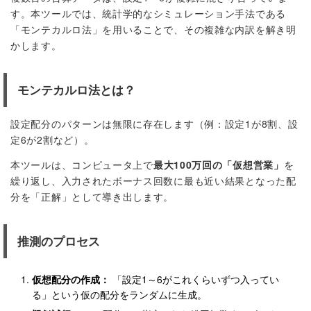
す。本ツールでは、統計学的なシミュレーション手法である
「モンテカルロ法」を用いることで、その複雑な内訳を解き明
かします。
モンテカルロ法とは？
設定配分のパターンは無限に存在します（例：設定1が8割、設
定6が2割など）。
本ツールは、コンピュータ上で
最大100万回の「仮想営業」
を
繰り返し、入力されたボーナス回数に最も近い結果となった配
分を「正解」として導き出します。
推測のプロセス
仮想配分の作成：
「設定1～6がこれくらいずつ入ってい
る」という仮の配分をランダムに生成。