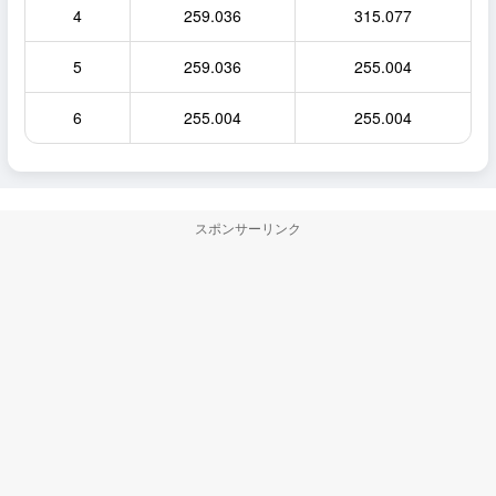
4
259.036
315.077
5
259.036
255.004
6
255.004
255.004
スポンサーリンク