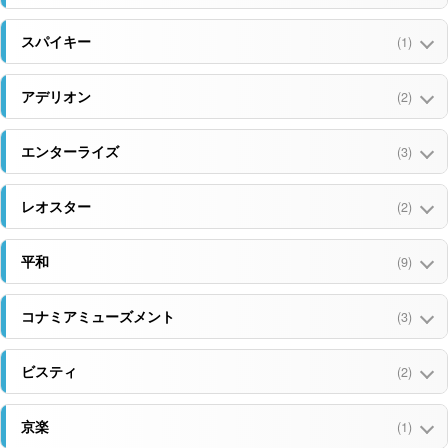
スパイキー
(1)
アデリオン
(2)
エンターライズ
(3)
レオスター
(2)
平和
(9)
コナミアミューズメント
(3)
ビスティ
(2)
京楽
(1)