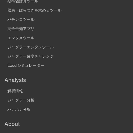
期待値計算ツール
収束・ばらつきを求めるツール
パチンコツール
完全告知アプリ
エンタメツール
ジャグラーエンタメツール
ジャグラー確率チャレンジ
Excelシミュレーター
Analysis
解析情報
ジャグラー分析
ハナハナ分析
About