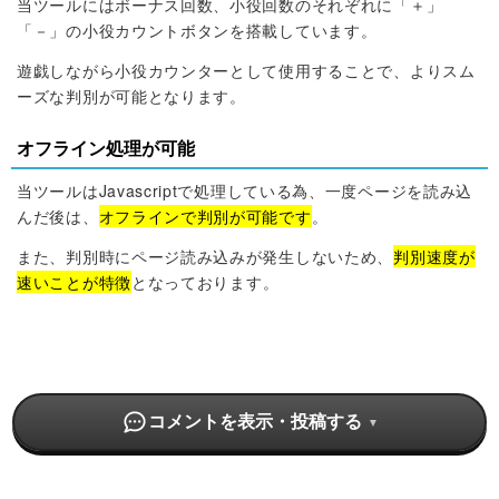
当ツールにはボーナス回数、小役回数のそれぞれに「＋」
「－」の小役カウントボタンを搭載しています。
遊戯しながら小役カウンターとして使用することで、よりスム
ーズな判別が可能となります。
オフライン処理が可能
当ツールはJavascriptで処理している為、一度ページを読み込
んだ後は、
オフラインで判別が可能です
。
また、判別時にページ読み込みが発生しないため、
判別速度が
速いことが特徴
となっております。
コメントを表示・投稿する