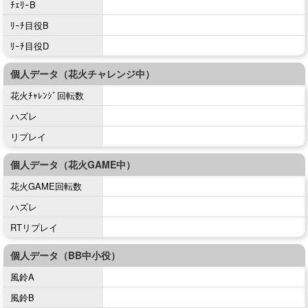
ﾁｪﾘｰB
ﾘｰﾁ目役B
ﾘｰﾁ目役D
個人データ（花火チャレンジ中）
花火ﾁｬﾚﾝｼﾞ回転数
ハズレ
リプレイ
個人データ（花火GAME中）
花火GAME回転数
ハズレ
RTリプレイ
個人データ（BB中小役）
風鈴A
風鈴B