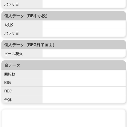
バラケ目
個人データ（RB中小役）
1枚役
バラケ目
個人データ（REG終了画面）
ピース花火
台データ
回転数
BIG
REG
合算