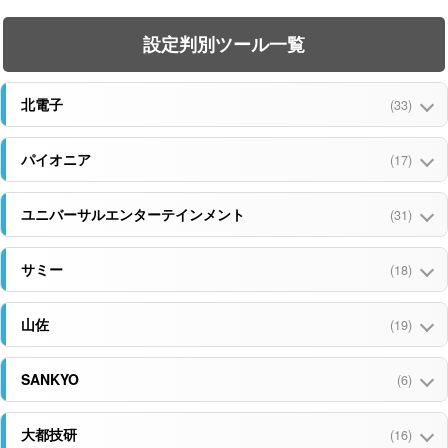
設定判別ツール一覧
北電子
(33)
パイオニア
(17)
ユニバーサルエンターテインメント
(31)
サミー
(18)
山佐
(19)
SANKYO
(6)
大都技研
(16)