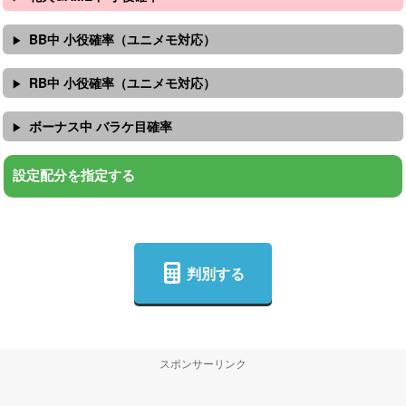
BB中 小役確率（ユニメモ対応）
RB中 小役確率（ユニメモ対応）
ボーナス中 バラケ目確率
設定配分を指定する
判別する
スポンサーリンク