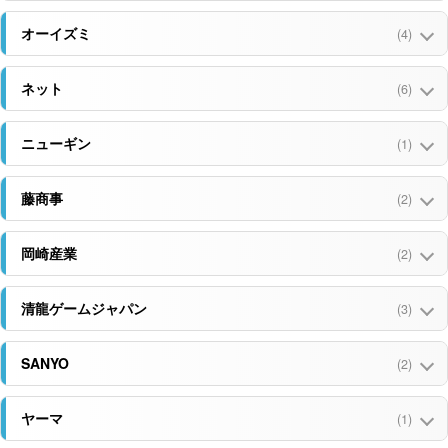
オーイズミ
(4)
ネット
(6)
ニューギン
(1)
藤商事
(2)
岡崎産業
(2)
清龍ゲームジャパン
(3)
SANYO
(2)
ヤーマ
(1)