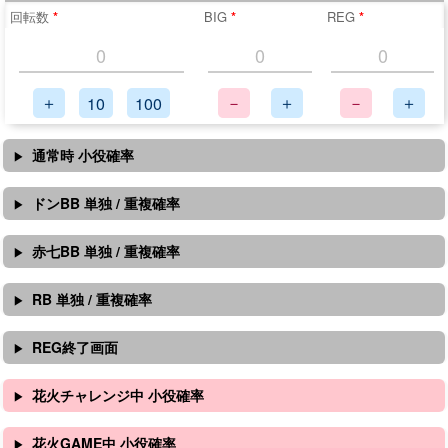
回転数
BIG
REG
通常時 小役確率
ドンBB 単独 / 重複確率
赤七BB 単独 / 重複確率
RB 単独 / 重複確率
REG終了画面
花火チャレンジ中 小役確率
花火GAME中 小役確率