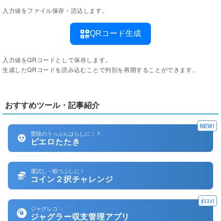
入力値をファイル保存・読込します。
QRコード生成
入力値をQRコードとして保存します。
生成したQRコードを読み込むことで判別を再開することができます。
おすすめツール・記事紹介
NEW!
普段のうっぷんはらしに！？
ピエロたたき
運試し・暇つぶしに！
コイン２択チャレンジ
ｵｽｽﾒ!
ジャグレコ
ジャグラー収支管理アプリ