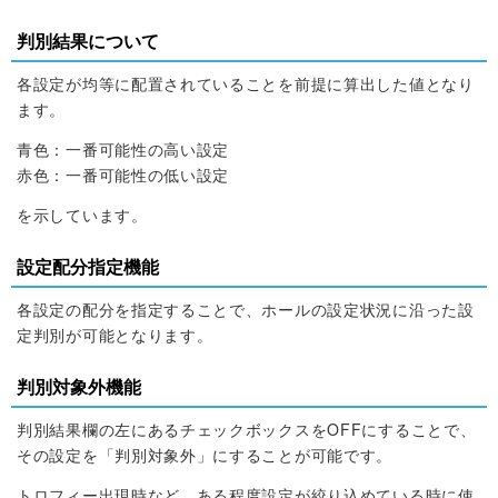
判別結果について
各設定が均等に配置されていることを前提に算出した値となり
ます。
青色：一番可能性の高い設定
赤色：一番可能性の低い設定
を示しています。
設定配分指定機能
各設定の配分を指定することで、ホールの設定状況に沿った設
定判別が可能となります。
判別対象外機能
判別結果欄の左にあるチェックボックスをOFFにすることで、
その設定を「判別対象外」にすることが可能です。
トロフィー出現時など、ある程度設定が絞り込めている時に使