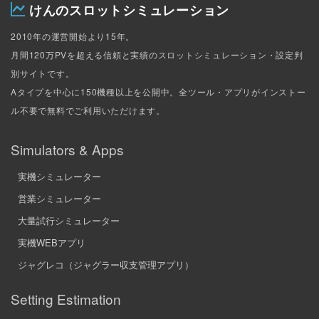
けんのスロットシミュレーション
2010年の運営開始より15年。
月間120万PVを超える信頼と実績のスロットシミュレーション・設定判
別サイトです。
Aタイプを中心に150機種以上を公開中。全ツール・アプリがインストー
ル不要で無料でご利用いただけます。
Simulators & Apps
実機シミュレーター
営業シミュレーター
大量試行シミュレーター
実機WEBアプリ
ジャグレコ（ジャグラー収支管理アプリ）
Setting Estimation