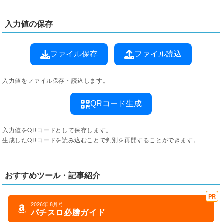
入力値の保存
ファイル保存
ファイル読込
入力値をファイル保存・読込します。
QRコード生成
入力値をQRコードとして保存します。
生成したQRコードを読み込むことで判別を再開することができます。
おすすめツール・記事紹介
PR
2026年 8月号
パチスロ必勝ガイド