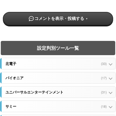
コメントを表示・投稿する
設定判別ツール一覧
北電子
(33)
パイオニア
(17)
ユニバーサルエンターテインメント
(31)
サミー
(18)