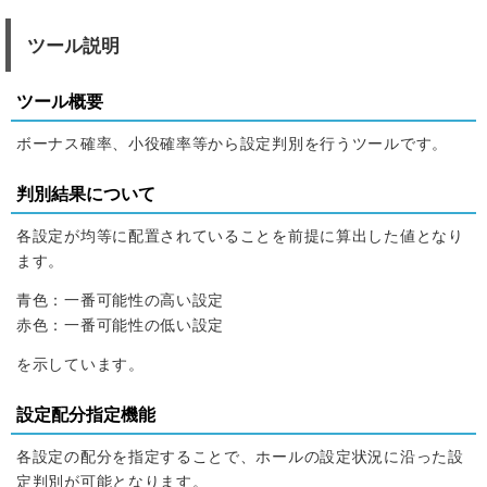
ツール説明
ツール概要
ボーナス確率、小役確率等から設定判別を行うツールです。
判別結果について
各設定が均等に配置されていることを前提に算出した値となり
ます。
青色：一番可能性の高い設定
赤色：一番可能性の低い設定
を示しています。
設定配分指定機能
各設定の配分を指定することで、ホールの設定状況に沿った設
定判別が可能となります。