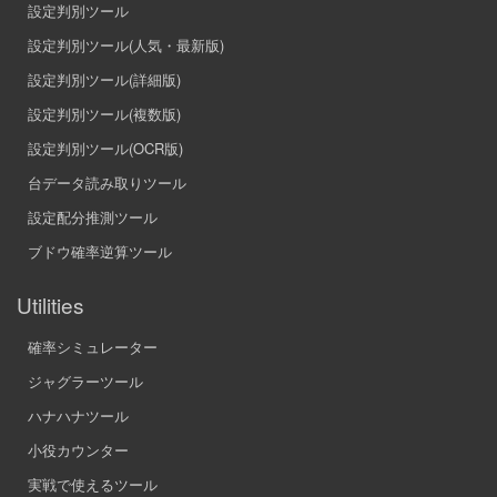
設定判別ツール
設定判別ツール(人気・最新版)
設定判別ツール(詳細版)
設定判別ツール(複数版)
設定判別ツール(OCR版)
台データ読み取りツール
設定配分推測ツール
ブドウ確率逆算ツール
Utilities
確率シミュレーター
ジャグラーツール
ハナハナツール
小役カウンター
実戦で使えるツール