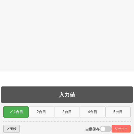
入力値
1台目
2台目
3台目
4台目
5台目
自動保存
メモ帳
リセット