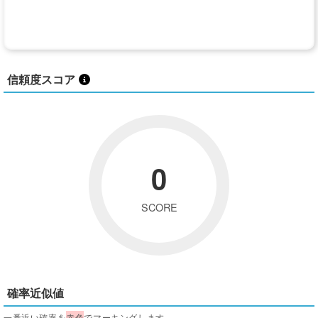
信頼度スコア
0
SCORE
確率近似値
一番近い確率を
赤色
でマーキングします。