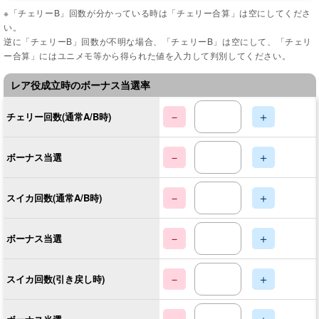
※「チェリーB」回数が分かっている時は「チェリー合算」は空にしてくださ
い。
逆に「チェリーB」回数が不明な場合、「チェリーB」は空にして、「チェリ
ー合算」にはユニメモ等から得られた値を入力して判別してください。
レア役成立時のボーナス当選率
チェリー回数(通常A/B時)
ボーナス当選
スイカ回数(通常A/B時)
ボーナス当選
スイカ回数(引き戻し時)