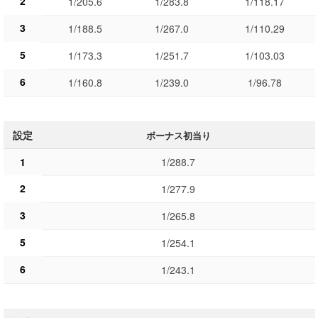
2
1/205.6
1/283.8
1/118.17
3
1/188.5
1/267.0
1/110.29
5
1/173.3
1/251.7
1/103.03
6
1/160.8
1/239.0
1/96.78
設定
ボーナス初当り
1
1/288.7
2
1/277.9
3
1/265.8
5
1/254.1
6
1/243.1