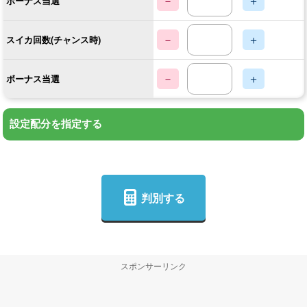
ボーナス当選
スイカ回数(チャンス時)
ボーナス当選
設定配分を指定する
判別する
スポンサーリンク