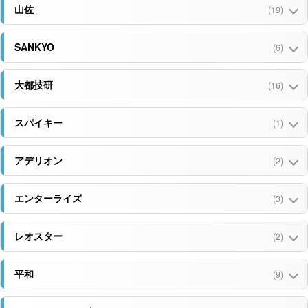
山佐
(19)
SANKYO
(6)
大都技研
(16)
スパイキー
(1)
アデリオン
(2)
エンターライズ
(3)
レオスター
(2)
平和
(9)