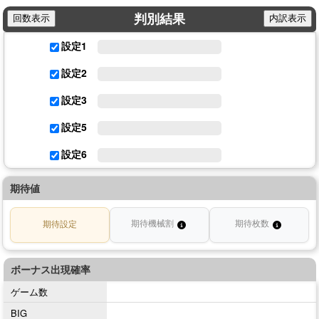
判別結果
回数表示
内訳表示
設定1
設定2
設定3
設定5
設定6
期待値
期待機械割
期待枚数
期待設定
ボーナス出現確率
ゲーム数
BIG