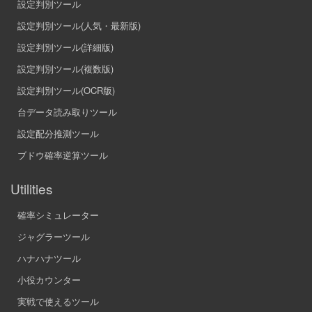
設定判別ツール
設定判別ツール(人気・最新版)
設定判別ツール(詳細版)
設定判別ツール(複数版)
設定判別ツール(OCR版)
台データ読み取りツール
設定配分推測ツール
ブドウ確率逆算ツール
Utilities
確率シミュレーター
ジャグラーツール
ハナハナツール
小役カウンター
実戦で使えるツール