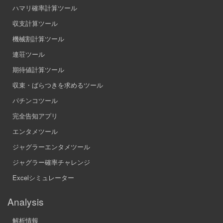
ハマリ確率計算ツール
収支計算ツール
機械割計算ツール
連荘ツール
期待値計算ツール
収束・ばらつきを求めるツール
パチンコツール
完全告知アプリ
エンタメツール
ジャグラーエンタメツール
ジャグラー確率チャレンジ
Excelシミュレーター
Analysis
解析情報