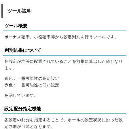
ツール説明
ツール概要
ボーナス確率、小役確率等から設定判別を行うツールです。
判別結果について
各設定が均等に配置されていることを前提に算出した値となり
ます。
青色：一番可能性の高い設定
赤色：一番可能性の低い設定
を示しています。
設定配分指定機能
各設定の配分を指定することで、ホールの設定状況に沿った設
定判別が可能となります。