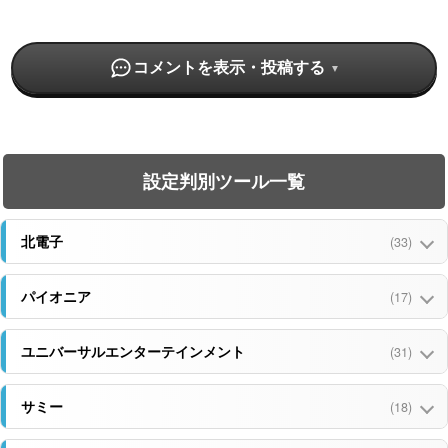
コメントを表示・投稿する
設定判別ツール一覧
北電子
(33)
パイオニア
(17)
ユニバーサルエンターテインメント
(31)
サミー
(18)