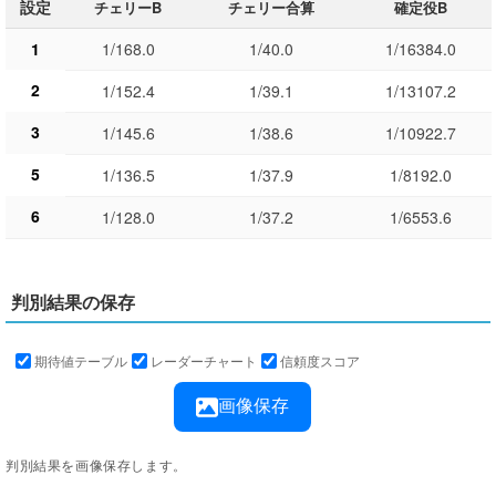
設定
チェリーB
チェリー合算
確定役B
1
1/168.0
1/40.0
1/16384.0
2
1/152.4
1/39.1
1/13107.2
3
1/145.6
1/38.6
1/10922.7
5
1/136.5
1/37.9
1/8192.0
6
1/128.0
1/37.2
1/6553.6
判別結果の保存
期待値テーブル
レーダーチャート
信頼度スコア
画像保存
判別結果を画像保存します。