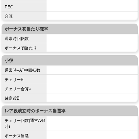
REG
合算
ボーナス初当たり確率
通常時回転数
ボーナス初当たり
小役
通常時+AT中回転数
チェリーB
チェリー合算※
確定役B
レア役成立時のボーナス当選率
チェリー回数(通常A/B
時)
ボーナス当選