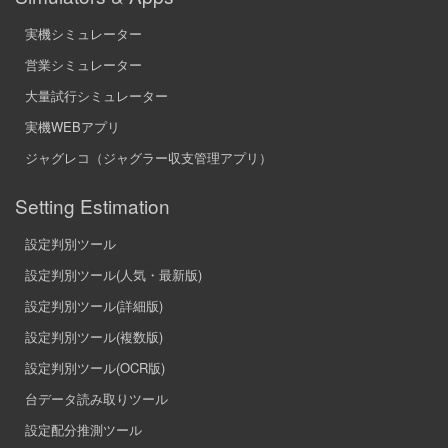
実機シミュレーター
営業シミュレーター
大量試行シミュレーター
実機WEBアプリ
ジャグレコ（ジャグラー収支管理アプリ）
Setting Estimation
設定判別ツール
設定判別ツール(人気・最新版)
設定判別ツール(詳細版)
設定判別ツール(複数版)
設定判別ツール(OCR版)
台データ読み取りツール
設定配分推測ツール