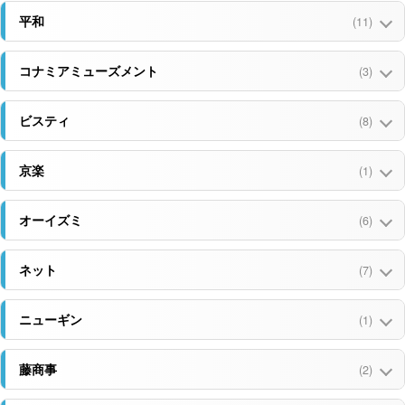
平和
(11)
コナミアミューズメント
(3)
ビスティ
(8)
京楽
(1)
オーイズミ
(6)
ネット
(7)
ニューギン
(1)
藤商事
(2)