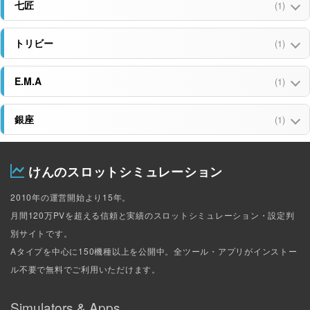
七匠
(1)
トリビー
(1)
E.M.A
(1)
銀座
(1)
けんのスロットシミュレーション
2010年の運営開始より15年。
月間120万PVを超える信頼と実績のスロットシミュレーション・設定判
別サイトです。
Aタイプを中心に150機種以上を公開中。全ツール・アプリがインストー
ル不要で無料でご利用いただけます。
Simulators & Apps