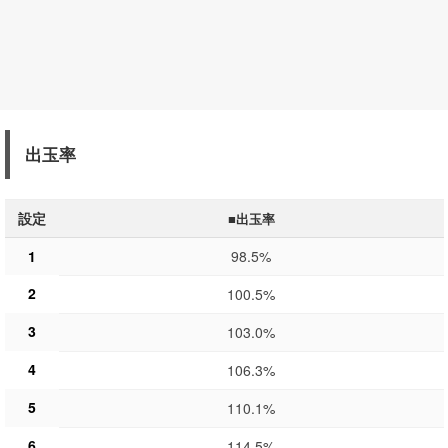
出玉率
設定
■出玉率
1
98.5%
2
100.5%
3
103.0%
4
106.3%
5
110.1%
6
114.5%