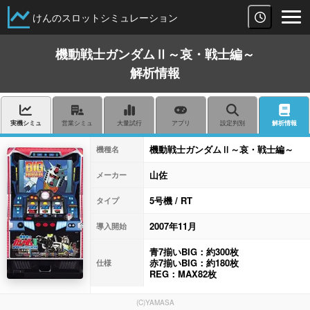
けんのスロットシミュレーション
機動戦士ガンダムⅡ～哀・戦士編～
解析情報
実機シミュ
営業シミュ
大量試行
アプリ
設定判別
解析情報
機動戦士ガンダムⅡ～哀・戦士編～
機種名
山佐
メーカー
5号機 / RT
タイプ
2007年11月
導入開始
青7揃いBIG：約300枚
赤7揃いBIG：約180枚
仕様
REG：MAX82枚
(C)YAMASA