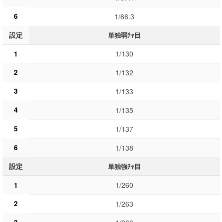
6
1/66.3
設定
単独弱ﾁｬ目
1
1/130
2
1/132
3
1/133
4
1/135
5
1/137
6
1/138
設定
単独強ﾁｬ目
1
1/260
2
1/263