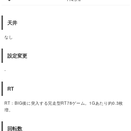
天井
なし
設定変更
-
RT
RT：BIG後に突入する完走型RT78ゲーム。1Gあたり約0.3枚
増。
回転数