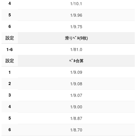
4
1/10.1
5
1/9.96
6
1/9.75
設定
滑りﾍﾞﾙ(9枚)
1-6
1/81.0
設定
ﾍﾞﾙ合算
1
1/9.09
2
1/9.08
3
1/9.07
4
1/9.00
5
1/8.87
6
1/8.70