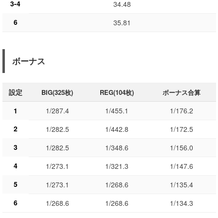
3-4
34.48
6
35.81
ボーナス
設定
BIG(325枚)
REG(104枚)
ボーナス合算
1
1/287.4
1/455.1
1/176.2
2
1/282.5
1/442.8
1/172.5
3
1/282.5
1/348.6
1/156.0
4
1/273.1
1/321.3
1/147.6
5
1/273.1
1/268.6
1/135.4
6
1/268.6
1/268.6
1/134.3