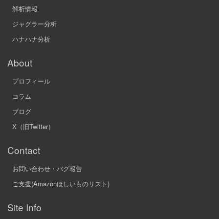
解析情報
ジャグラー分析
ハナハナ分析
About
プロフィール
コラム
ブログ
X（旧Twitter）
Contact
お問い合わせ・バグ報告
ご支援(Amazonほしいものリスト)
Site Info