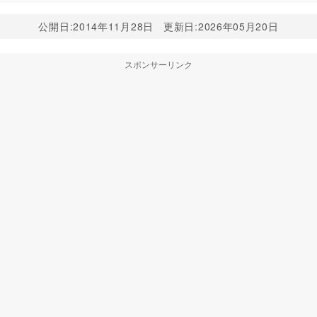
公開日:
2014年11月28日
更新日:
2026年05月20日
スポンサーリンク