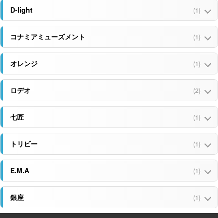
D-light
(1)
コナミアミューズメント
(1)
オレンジ
(1)
ロデオ
(2)
七匠
(1)
トリビー
(1)
E.M.A
(1)
銀座
(1)