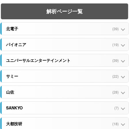
解析ページ一覧
北電子
(39)
パイオニア
(19)
ユニバーサルエンターテインメント
(39)
サミー
(22)
山佐
(28)
SANKYO
(7)
大都技研
(18)