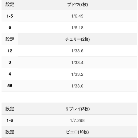
設定
ブドウ(7枚)
1-5
1/6.49
6
1/6.18
設定
チェリー(2枚)
12
1/33.6
3
1/33.4
4
1/33.2
56
1/33.0
設定
リプレイ(3枚)
1-6
1/7.298
設定
ピエロ(10枚)