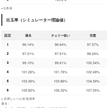
※公表値
出玉率（シミュレーター理論値）
設定
適当
チェリー狙い
完璧
1
96.14%
96.64%
97.37%
2
97.01%
97.51%
98.24%
3
99.10%
99.61%
100.34%
4
101.26%
101.76%
102.49%
5
103.36%
103.86%
104.59%
6
105.82%
106.32%
107.05%
※ 目押しレベル別 取得率
適当：