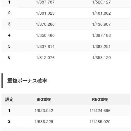
1
1/387.787
1/520.127
2
1/381.023
1/481.882
3
1/370.260
1/436.907
4
1/350.460
1/397.188
5
1/337.814
1/383.251
6
1/312.076
1/358.120
重複ボーナス確率
設定
BIG重複
REG重複
1
1/923.042
1/1424.696
2
1/936.229
1/1285.020