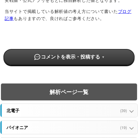
実戦値・公式アプリをもとに独自解析した値となります。
当サイトで掲載している解析値の考え方について書いた
ブログ
記事
もありますので、良ければご参考ください。
コメントを表示・投稿する
解析ページ一覧
北電子
(39)
パイオニア
(19)