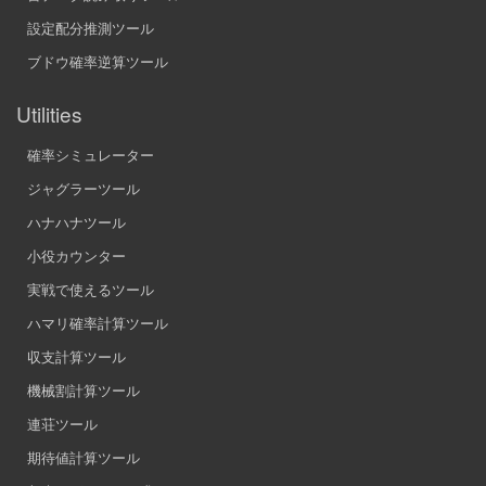
設定配分推測ツール
ブドウ確率逆算ツール
Utilities
確率シミュレーター
ジャグラーツール
ハナハナツール
小役カウンター
実戦で使えるツール
ハマリ確率計算ツール
収支計算ツール
機械割計算ツール
連荘ツール
期待値計算ツール