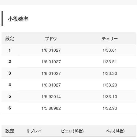
小役確率
設定
ブドウ
チェリー
1
1/6.01027
1/33.61
2
1/6.01027
1/33.51
3
1/6.01027
1/33.30
4
1/6.01027
1/33.20
5
1/5.92014
1/33.10
6
1/5.88982
1/32.90
設定
リプレイ
ピエロ(10枚)
ベル(14枚)