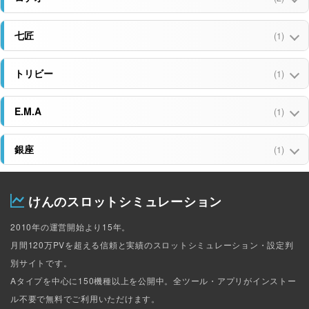
七匠
(1)
トリビー
(1)
E.M.A
(1)
銀座
(1)
けんのスロットシミュレーション
2010年の運営開始より15年。
月間120万PVを超える信頼と実績のスロットシミュレーション・設定判
別サイトです。
Aタイプを中心に150機種以上を公開中。全ツール・アプリがインストー
ル不要で無料でご利用いただけます。