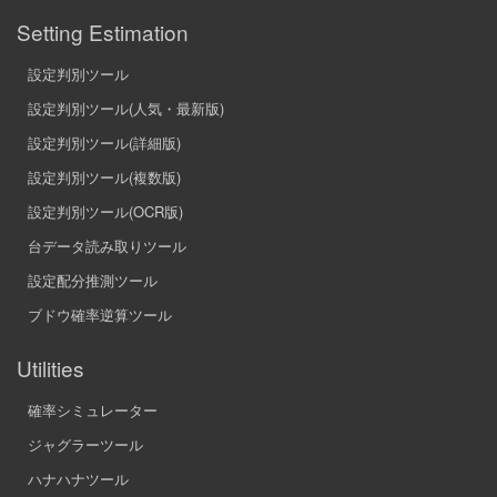
Setting Estimation
設定判別ツール
設定判別ツール(人気・最新版)
設定判別ツール(詳細版)
設定判別ツール(複数版)
設定判別ツール(OCR版)
台データ読み取りツール
設定配分推測ツール
ブドウ確率逆算ツール
Utilities
確率シミュレーター
ジャグラーツール
ハナハナツール