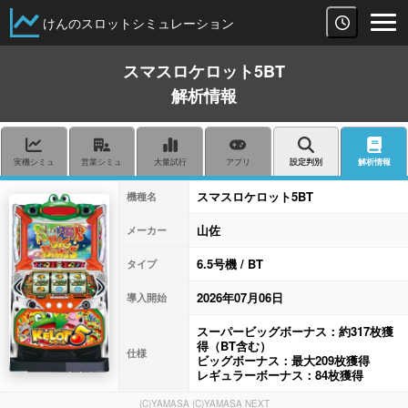
けんのスロットシミュレーション
スマスロケロット5BT
解析情報
実機シミュ
営業シミュ
大量試行
アプリ
設定判別
解析情報
スマスロケロット5BT
機種名
山佐
メーカー
6.5号機 / BT
タイプ
2026年07月06日
導入開始
スーパービッグボーナス：約317枚獲
得（BT含む）
仕様
ビッグボーナス：最大209枚獲得
レギュラーボーナス：84枚獲得
(C)YAMASA (C)YAMASA NEXT