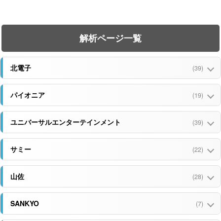
解析ページ一覧
北電子
(39)
パイオニア
(19)
ユニバーサルエンターテインメント
(39)
サミー
(22)
山佐
(28)
SANKYO
(7)