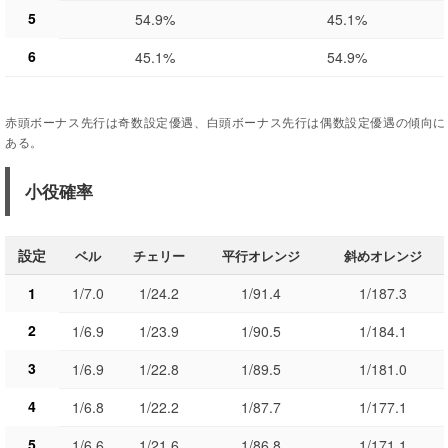
5
54.9%
45.1%
6
45.1%
54.9%
赤頭ボーナス先行は奇数設定優遇、白頭ボーナス先行は偶数設定優遇の傾向に
ある。
小役確率
設定
ベル
チェリー
平行オレンジ
斜めオレンジ
1
1/7.0
1/24.2
1/91.4
1/187.3
2
1/6.9
1/23.9
1/90.5
1/184.1
3
1/6.9
1/22.8
1/89.5
1/181.0
4
1/6.8
1/22.2
1/87.7
1/177.1
5
1/6.6
1/21.6
1/86.8
1/171.1