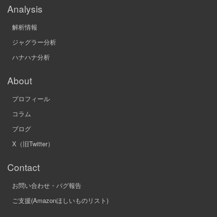
Analysis
解析情報
ジャグラー分析
ハナハナ分析
About
プロフィール
コラム
ブログ
X（旧Twitter）
Contact
お問い合わせ・バグ報告
ご支援(Amazonほしいものリスト)