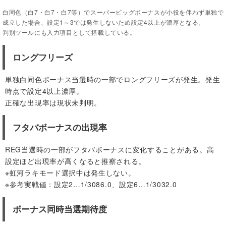
白同色（白7・白7・白7等）でスーパービッグボーナスが小役を伴わず単独で
成立した場合、設定1～3では発生しないため設定4以上が濃厚となる。
判別ツールにも入力項目として搭載している。
ロングフリーズ
単独白同色ボーナス当選時の一部でロングフリーズが発生。発生
時点で設定4以上濃厚。
正確な出現率は現状未判明。
フタバボーナスの出現率
REG当選時の一部がフタバボーナスに変化することがある。高
設定ほど出現率が高くなると推察される。
※虹河ラキモード選択中は発生しない。
※参考実戦値：設定2…1/3086.0、設定6…1/3032.0
ボーナス同時当選期待度