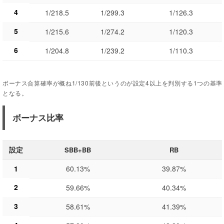
4
1/218.5
1/299.3
1/126.3
5
1/215.6
1/274.2
1/120.3
6
1/204.8
1/239.2
1/110.3
ボーナス合算確率が概ね1/130前後というのが設定4以上を判別する1つの基準
となる。
ボーナス比率
設定
SBB+BB
RB
1
60.13%
39.87%
2
59.66%
40.34%
3
58.61%
41.39%