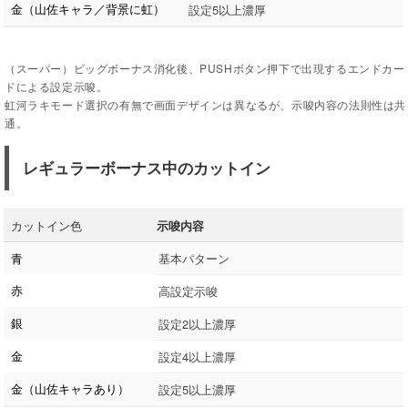
金（山佐キャラ／背景に虹）
設定5以上濃厚
（スーパー）ビッグボーナス消化後、PUSHボタン押下で出現するエンドカー
ドによる設定示唆。
虹河ラキモード選択の有無で画面デザインは異なるが、示唆内容の法則性は共
通。
レギュラーボーナス中のカットイン
カットイン色
示唆内容
青
基本パターン
赤
高設定示唆
銀
設定2以上濃厚
金
設定4以上濃厚
金（山佐キャラあり）
設定5以上濃厚