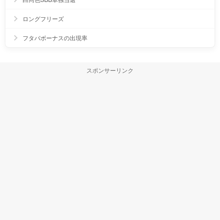
ロングフリーズ
フタバボーナスの出現率
スポンサーリンク