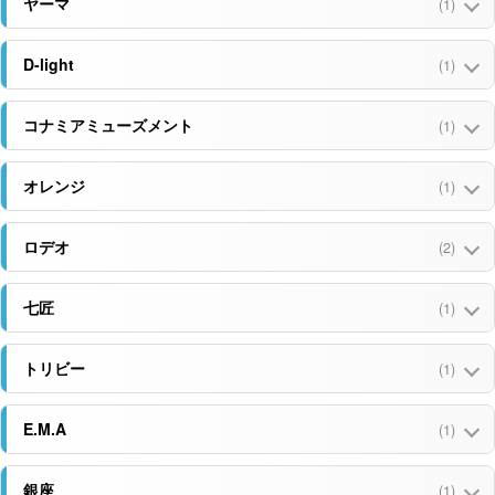
ヤーマ
(1)
D-light
(1)
コナミアミューズメント
(1)
オレンジ
(1)
ロデオ
(2)
七匠
(1)
トリビー
(1)
E.M.A
(1)
銀座
(1)