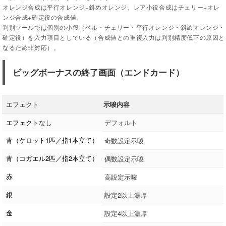
オレンジ合成は平行オレンジ+斜めオレンジ、レア小役合成はチェリー+オレ
ンジ合成+確定役の合成値。
判別ツールでは個別の小役（ベル・チェリー・平行オレンジ・斜めオレンジ・
確定役）を入力項目としている（合成値との重複入力は判別精度低下の原因と
なるため非対応）。
ビッグボーナスの終了画面（エンドカード）
エフェクト
示唆内容
エフェクトなし
デフォルト
青（ケロット1匹／指1本立て）
奇数設定示唆
青（コガエル2匹／指2本立て）
偶数設定示唆
赤
高設定示唆
銀
設定2以上濃厚
金
設定4以上濃厚