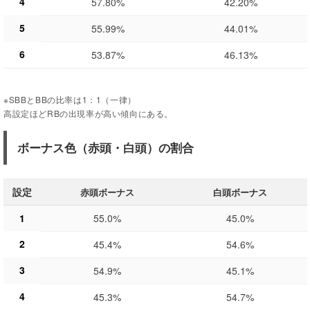
4
57.80%
42.20%
5
55.99%
44.01%
6
53.87%
46.13%
※SBBとBBの比率は1：1（一律）
高設定ほどRBの出現率が高い傾向にある。
ボーナス色（赤頭・白頭）の割合
設定
赤頭ボーナス
白頭ボーナス
1
55.0%
45.0%
2
45.4%
54.6%
3
54.9%
45.1%
4
45.3%
54.7%