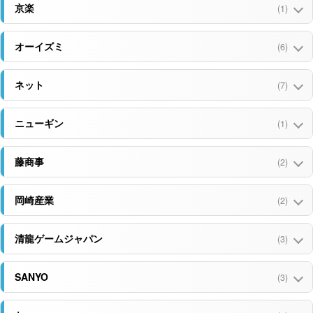
京楽
(1)
オーイズミ
(6)
ネット
(7)
ニューギン
(1)
藤商事
(2)
岡崎産業
(2)
清龍ゲームジャパン
(3)
SANYO
(3)