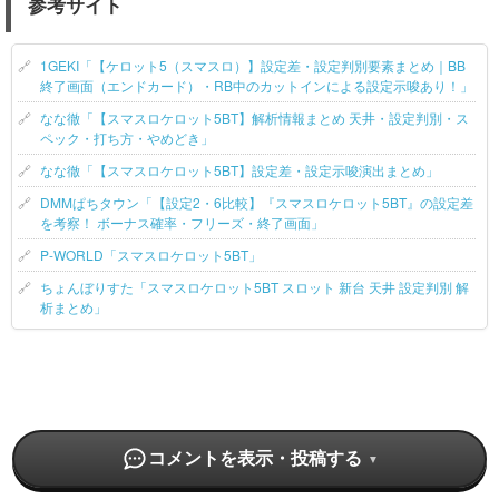
参考サイト
1GEKI「【ケロット5（スマスロ）】設定差・設定判別要素まとめ｜BB
終了画面（エンドカード）・RB中のカットインによる設定示唆あり！」
なな徹「【スマスロケロット5BT】解析情報まとめ 天井・設定判別・ス
ペック・打ち方・やめどき」
なな徹「【スマスロケロット5BT】設定差・設定示唆演出まとめ」
DMMぱちタウン「【設定2・6比較】『スマスロケロット5BT』の設定差
を考察！ ボーナス確率・フリーズ・終了画面」
P-WORLD「スマスロケロット5BT」
ちょんぼりすた「スマスロケロット5BT スロット 新台 天井 設定判別 解
析まとめ」
コメントを表示・投稿する