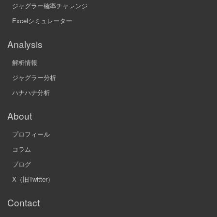
ジャグラー確率チャレンジ
Excelシミュレーター
Analysis
解析情報
ジャグラー分析
ハナハナ分析
About
プロフィール
コラム
ブログ
X（旧Twitter）
Contact