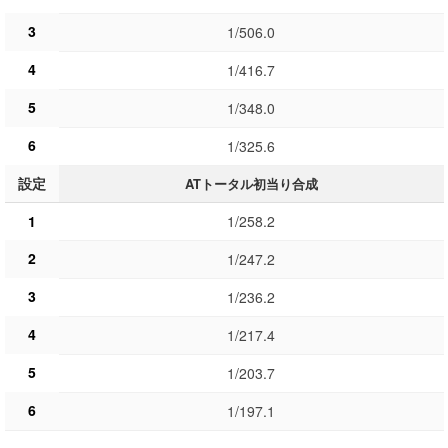
3
1/506.0
4
1/416.7
5
1/348.0
6
1/325.6
設定
ATトータル初当り合成
1
1/258.2
2
1/247.2
3
1/236.2
4
1/217.4
5
1/203.7
6
1/197.1