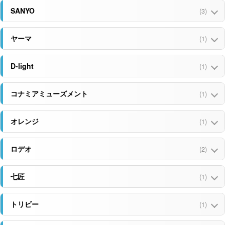
SANYO
(3)
ヤーマ
(1)
D-light
(1)
コナミアミューズメント
(1)
オレンジ
(1)
ロデオ
(2)
七匠
(1)
トリビー
(1)