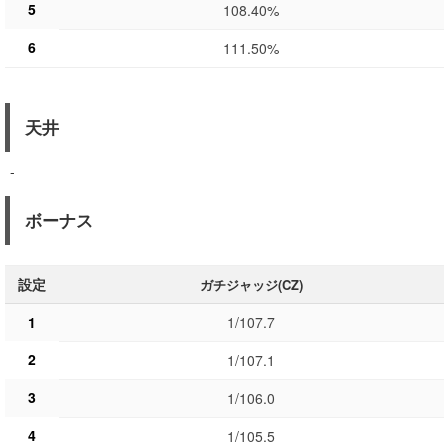
5
108.40%
6
111.50%
天井
-
ボーナス
設定
ガチジャッジ(CZ)
1
1/107.7
2
1/107.1
3
1/106.0
4
1/105.5