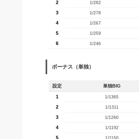
2
1/282
3
1/278
4
1/267
5
1/259
6
1/246
ボーナス（単独）
設定
単独BIG
1
1/1365
2
1/1311
3
1/1260
4
1/1192
5
1/1150