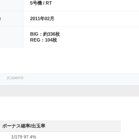
5号機 / RT
始
2011年02月
BIG：約336枚
REG：104枚
(C)SANYO
ボーナス確率/出玉率
1/179 97.4%