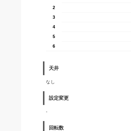
2
3
4
5
6
天井
なし
設定変更
-
回転数