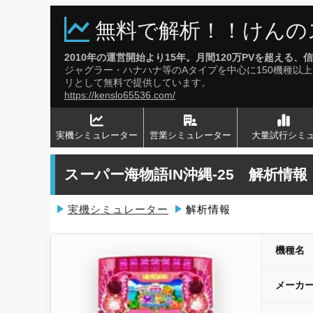
無料で解析！！けんの
2010年の運営開始より15年。月間120万PVを超え
ジャグラー・ハナハナ等のAタイプを中心に150機種
リとして無料で提供しています。
https://kenslo65536.com/
実機シミュレーター
営業シミュレーター
大量試行シミ
スーパー海物語IN沖縄-25 解析情報
実機シミュレーター
解析情報
機種名
メーカ