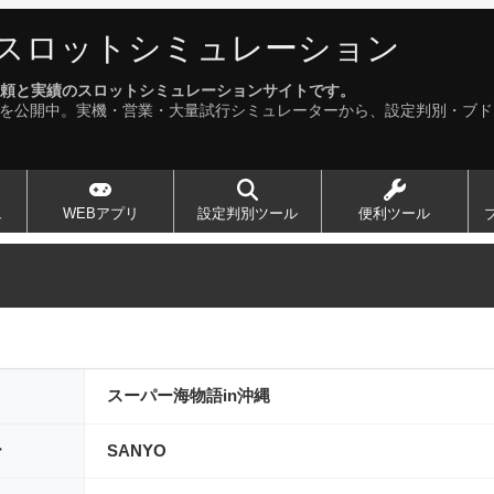
スロットシミュレーション
る、信頼と実績のスロットシミュレーションサイトです。
以上を公開中。実機・営業・大量試行シミュレーターから、設定判別・ブ
ュ
WEBアプリ
設定判別ツール
便利ツール
スーパー海物語in沖縄
ー
SANYO