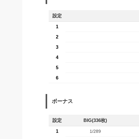
設定
1
2
3
4
5
6
ボーナス
設定
BIG(336枚)
1
1/289