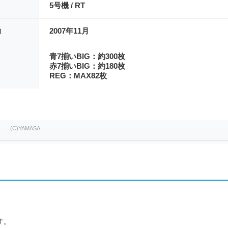
5号機 / RT
始
2007年11月
青7揃いBIG：約300枚
赤7揃いBIG：約180枚
REG：MAX82枚
(C)YAMASA
す。