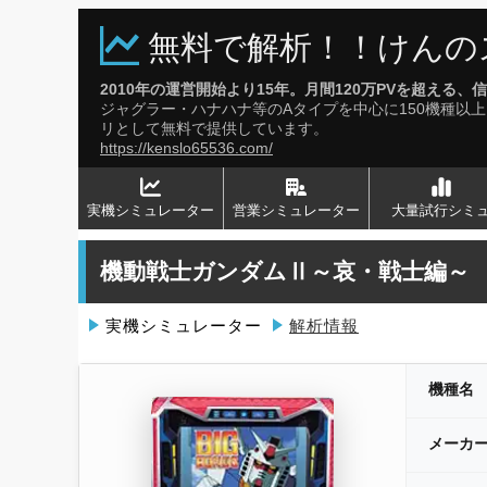
無料で解析！！けんの
2010年の運営開始より15年。月間120万PVを超え
ジャグラー・ハナハナ等のAタイプを中心に150機種
リとして無料で提供しています。
https://kenslo65536.com/
実機シミュレーター
営業シミュレーター
大量試行シミ
機動戦士ガンダムⅡ～哀・戦士編～
実機シミュレーター
解析情報
機種名
メーカ