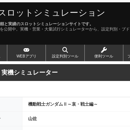
スロットシミュレーション
る、信頼と実績のスロットシミュレーションサイトです。
以上を公開中。実機・営業・大量試行シミュレーターから、設定判別・ブ
ュ
WEBアプリ
設定判別ツール
便利ツール
 実機シミュレーター
機動戦士ガンダムⅡ～哀・戦士編～
ー
山佐