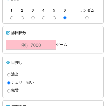
1
2
3
4
5
6
ランダム
総回転数
ゲーム
目押し
適当
チェリー狙い
完璧