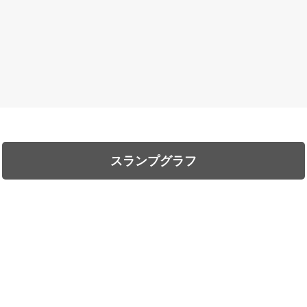
スランプグラフ