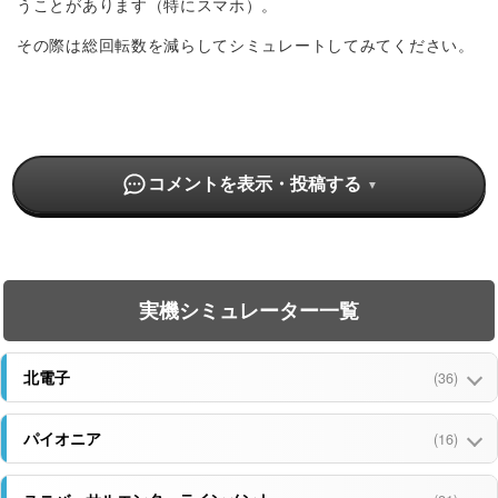
うことがあります（特にスマホ）。
その際は総回転数を減らしてシミュレートしてみてください。
コメントを表示・投稿する
実機シミュレーター一覧
北電子
(36)
パイオニア
(16)