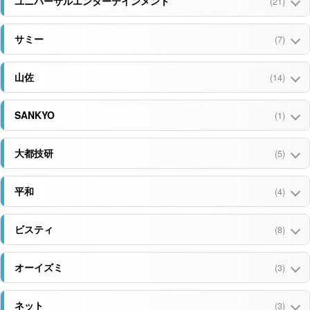
ユニバーサルエンターテインメント
(21)
サミー
(7)
山佐
(14)
SANKYO
(1)
大都技研
(5)
平和
(4)
ビスティ
(8)
オーイズミ
(3)
ネット
(3)