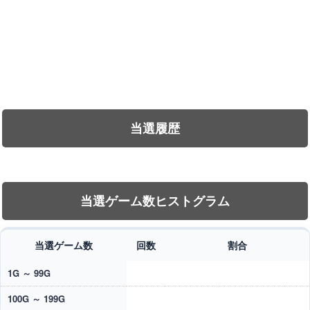
当選履歴
当選ゲーム数ヒストグラム
当選ゲーム数
回数
割合
1G ～ 99G
100G ～ 199G