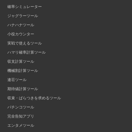
確率シミュレーター
ジャグラーツール
ハナハナツール
小役カウンター
実戦で使えるツール
ハマリ確率計算ツール
収支計算ツール
機械割計算ツール
連荘ツール
期待値計算ツール
収束・ばらつきを求めるツール
パチンコツール
完全告知アプリ
エンタメツール