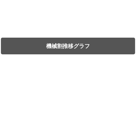
機械割推移グラフ