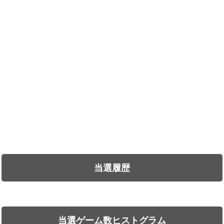
当選履歴
当選ゲーム数ヒストグラム