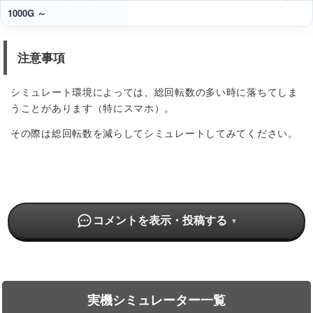
1000G ～
注意事項
シミュレート環境によっては、総回転数の多い時に落ちてしま
うことがあります（特にスマホ）。
その際は総回転数を減らしてシミュレートしてみてください。
コメントを表示・投稿する
実機シミュレーター一覧