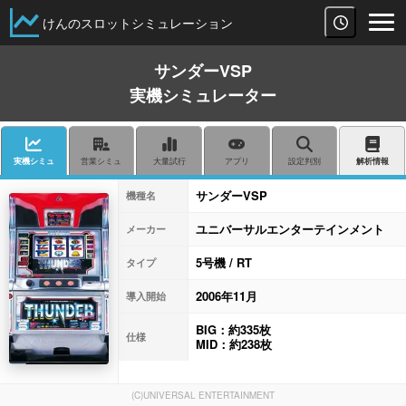
けんのスロットシミュレーション
サンダーVSP
実機シミュレーター
実機シミュ
営業シミュ
大量試行
アプリ
設定判別
解析情報
サンダーVSP
機種名
ユニバーサルエンターテインメント
メーカー
5号機 / RT
タイプ
2006年11月
導入開始
BIG：約335枚
仕様
MID：約238枚
(C)UNIVERSAL ENTERTAINMENT