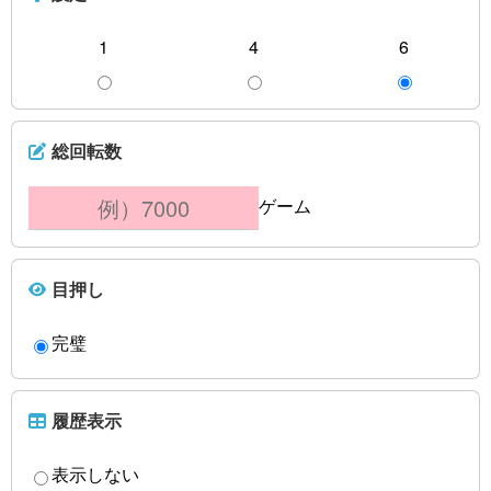
1
4
6
総回転数
ゲーム
目押し
完璧
履歴表示
表示しない