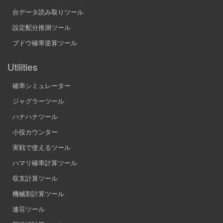
台データ読み取りツール
設定配分推測ツール
ブドウ確率逆算ツール
Utilities
確率シミュレーター
ジャグラーツール
ハナハナツール
小役カウンター
実戦で使えるツール
ハマリ確率計算ツール
収支計算ツール
機械割計算ツール
連荘ツール