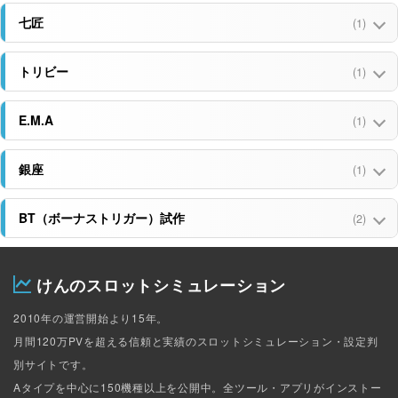
七匠
(1)
トリビー
(1)
E.M.A
(1)
銀座
(1)
BT（ボーナストリガー）試作
(2)
けんのスロットシミュレーション
2010年の運営開始より15年。
月間120万PVを超える信頼と実績のスロットシミュレーション・設定判
別サイトです。
Aタイプを中心に150機種以上を公開中。全ツール・アプリがインストー