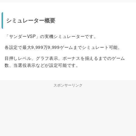
シミュレーター概要
「サンダーVSP」の実機シミュレーターです。
各設定で最大9,999万9,999ゲームまでシミュレート可能。
目押しレベル、グラフ表示、ボーナスを揃えるまでのゲーム
数、当選役表示などが設定可能です。
スポンサーリンク