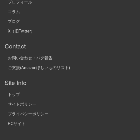
プロフィール
コラム
ブログ
X（旧Twitter）
Contact
お問い合わせ・バグ報告
ご支援(Amazonほしいものリスト)
Site Info
トップ
サイトポリシー
プライバシーポリシー
PCサイト