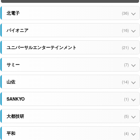
北電子
(36)
パイオニア
(16)
ユニバーサルエンターテインメント
(21)
サミー
(7)
山佐
(14)
SANKYO
(1)
大都技研
(5)
平和
(4)