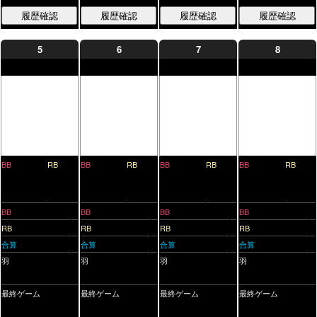
5
6
7
8
BB
RB
BB
RB
BB
RB
BB
RB
BB
BB
BB
BB
RB
RB
RB
RB
合算
合算
合算
合算
羽
羽
羽
羽
最終ゲーム
最終ゲーム
最終ゲーム
最終ゲーム