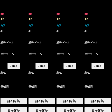
BB
BB
BB
BB
RB
RB
RB
RB
合算
合算
合算
合算
羽
羽
羽
羽
最終ゲーム
最終ゲーム
最終ゲーム
最終ゲーム
累計ゲーム
累計ゲーム
累計ゲーム
累計ゲーム
差枚
差枚
差枚
差枚
機械割
機械割
機械割
機械割