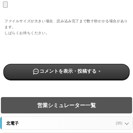
ファイルサイズが大きい場合、読み込み完了まで数十秒かかる場合があり
ます。
しばらくお待ちください。
コメントを表示・投稿する
営業シミュレーター一覧
北電子
(35)