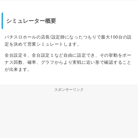
シミュレーター概要
パチスロホールの店長/設定師になったつもりで最大100台の設
定を決めて営業シミュレートします。
全台設定６、全台設定１など自由に設定でき、その挙動をボー
ナス回数、確率、グラフからより実戦に近い形で確認すること
が出来ます。
スポンサーリンク