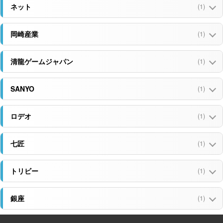
ネット
(1)
岡崎産業
(1)
清龍ゲームジャパン
(1)
SANYO
(1)
ロデオ
(1)
七匠
(1)
トリビー
(1)
銀座
(1)