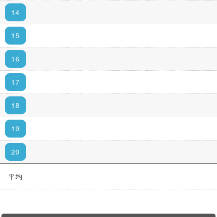
14
15
16
17
18
19
20
平均