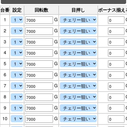
台番
設定
回転数
目押し
ボーナス揃え
1
G
2
G
3
G
4
G
5
G
6
G
7
G
8
G
9
G
10
G