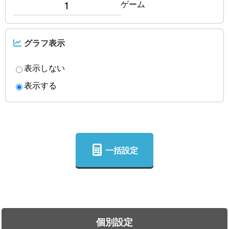
ゲーム
グラフ表示
表示しない
表示する
一括設定
個別設定