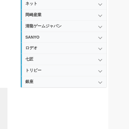
ネット
岡崎産業
清龍ゲームジャパン
SANYO
ロデオ
七匠
トリビー
銀座