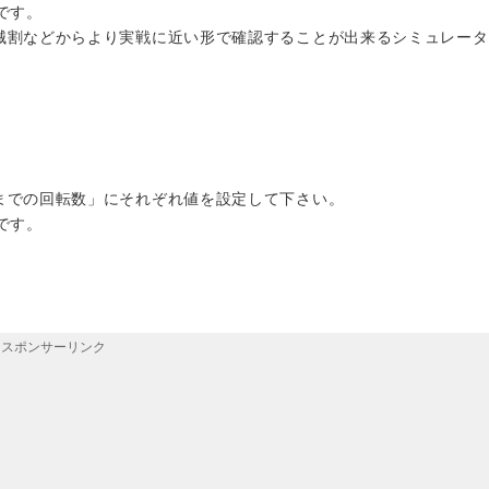
です。
械割などからより実戦に近い形で確認することが出来るシミュレータ
までの回転数」にそれぞれ値を設定して下さい。
です。
スポンサーリンク