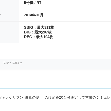
5号機 / RT
始
2014年01月
SBIG：最大311枚
BIG：最大207枚
REG：最大104枚
(C)ｶﾗｰ (C)Bisty
ァンゲリヲン-決意の刻-」の設定を20台分設定して営業のシミュレ