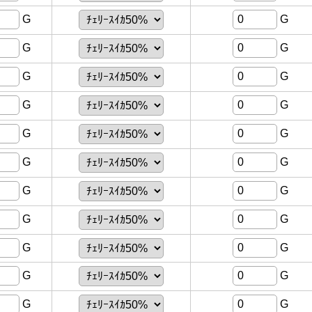
G
G
G
G
G
G
G
G
G
G
G
G
G
G
G
G
G
G
G
G
G
G