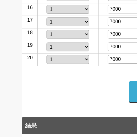
16
17
18
19
20
結果