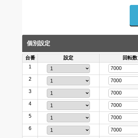
個別設定
台番
設定
回転数
1
2
3
4
5
6