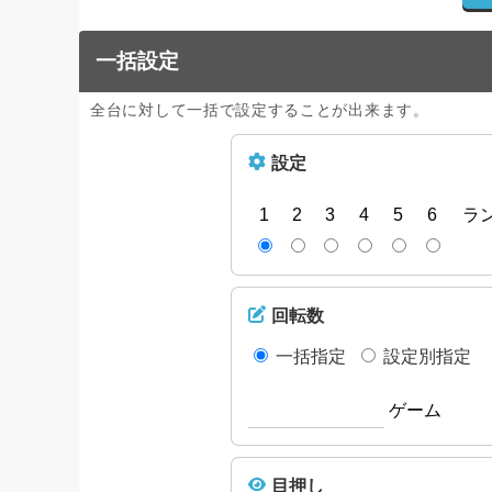
一括設定
全台に対して一括で設定することが出来ます。
設定
1
2
3
4
5
6
ラ
回転数
一括指定
設定別指定
ゲーム
目押し