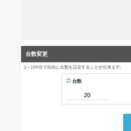
台数変更
1～100台で自由に台数を設定することが出来ます。
台数