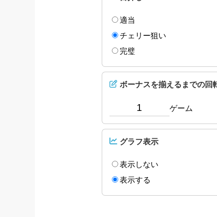
適当
チェリー狙い
完璧
ボーナスを揃えるまでの回
ゲーム
グラフ表示
表示しない
表示する