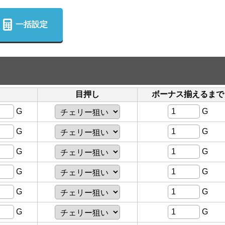
一括設定
目押し
ボーナス揃えるまで
G
G
G
G
G
G
G
G
G
G
G
G