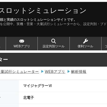
スロットシミュレーション
る、信頼と実績のスロットシミュレーションサイトです。
以上を公開中。実機・営業・大量試行シミュレーターから、設定判別・ブ
ュ
WEBアプリ
設定判別ツール
便利ツール
ター
大量試行シミュレーター
WEBアプリ
解析情報
マイジャグラーⅥ
ー
北電子