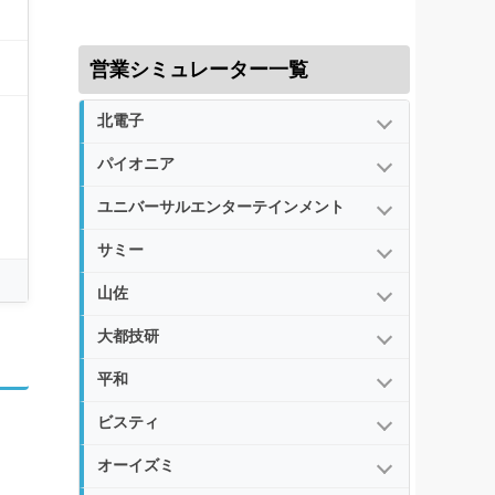
営業シミュレーター一覧
北電子
パイオニア
ユニバーサルエンターテインメント
サミー
山佐
大都技研
平和
ビスティ
オーイズミ