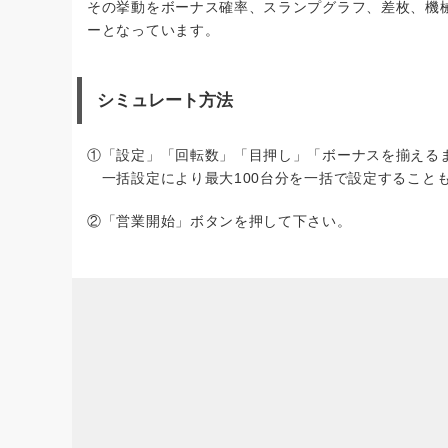
その挙動をボーナス確率、スランプグラフ、差枚、機
ーとなっています。
シミュレート方法
①「設定」「回転数」「目押し」「ボーナスを揃える
一括設定により最大100台分を一括で設定すること
②「営業開始」ボタンを押して下さい。