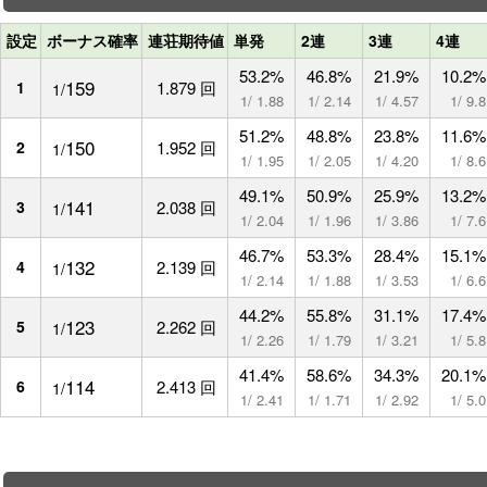
設定
ボーナス確率
連荘期待値
単発
2連
3連
4連
53.2%
46.8%
21.9%
10.2%
159
1
1.879 回
1/
1/ 1.88
1/ 2.14
1/ 4.57
1/ 9.8
51.2%
48.8%
23.8%
11.6%
150
2
1.952 回
1/
1/ 1.95
1/ 2.05
1/ 4.20
1/ 8.6
49.1%
50.9%
25.9%
13.2%
141
3
2.038 回
1/
1/ 2.04
1/ 1.96
1/ 3.86
1/ 7.6
46.7%
53.3%
28.4%
15.1%
132
4
2.139 回
1/
1/ 2.14
1/ 1.88
1/ 3.53
1/ 6.6
44.2%
55.8%
31.1%
17.4%
123
5
2.262 回
1/
1/ 2.26
1/ 1.79
1/ 3.21
1/ 5.8
41.4%
58.6%
34.3%
20.1%
114
6
2.413 回
1/
1/ 2.41
1/ 1.71
1/ 2.92
1/ 5.0