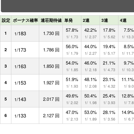
設定
ボーナス確率
連荘期待値
単発
2連
3連
4連
57.8%
42.2%
17.8%
7.5%
183
1
1.730 回
1/
1/ 1.73
1/ 2.37
1/ 5.62
1/ 13.3
56.0%
44.0%
19.4%
8.5%
173
2
1.786 回
1/
1/ 1.79
1/ 2.27
1/ 5.17
1/ 11.7
54.0%
46.0%
21.1%
9.7%
163
3
1.850 回
1/
1/ 1.85
1/ 2.18
1/ 4.73
1/ 10.3
51.9%
48.1%
23.1%
11.1%
153
4
1.927 回
1/
1/ 1.93
1/ 2.08
1/ 4.32
1/ 9.0
49.6%
50.4%
25.4%
12.8%
143
5
2.017 回
1/
1/ 2.02
1/ 1.98
1/ 3.93
1/ 7.8
47.0%
53.0%
28.1%
14.9%
133
6
2.127 回
1/
1/ 2.13
1/ 1.89
1/ 3.56
1/ 6.7