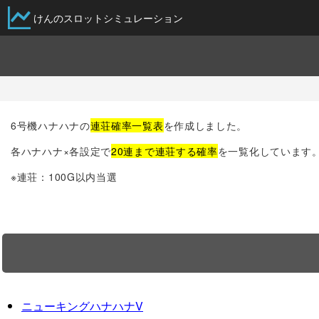
けんのスロットシミュレーション
6号機ハナハナの
連荘確率一覧表
を作成しました。
各ハナハナ×各設定で
20連まで連荘する確率
を一覧化しています
※連荘：100G以内当選
ニューキングハナハナV