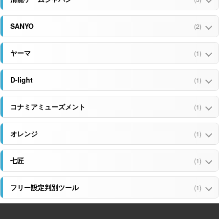
SANYO
(2)
ヤーマ
(1)
D-light
(1)
コナミアミューズメント
(1)
オレンジ
(1)
七匠
(1)
フリー設定判別ツール
(1)