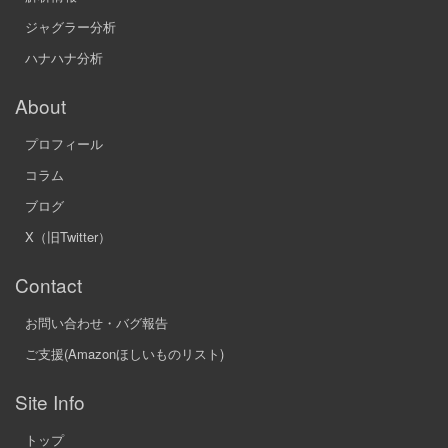
ジャグラー分析
ハナハナ分析
About
プロフィール
コラム
ブログ
X（旧Twitter）
Contact
お問い合わせ・バグ報告
ご支援(Amazonほしいものリスト)
Site Info
トップ