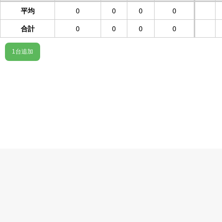
平均
0
0
0
0
合計
0
0
0
0
1台追加