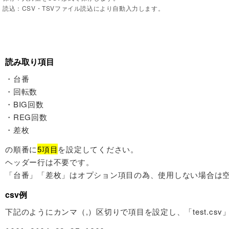
読込：CSV・TSVファイル読込により自動入力します。
読み取り項目
・台番
・回転数
・BIG回数
・REG回数
・差枚
の順番に
5項目
を設定してください。
ヘッダー行は不要です。
「台番」「差枚」はオプション項目の為、使用しない場合は
csv例
下記のようにカンマ（,）区切りで項目を設定し、「test.csv