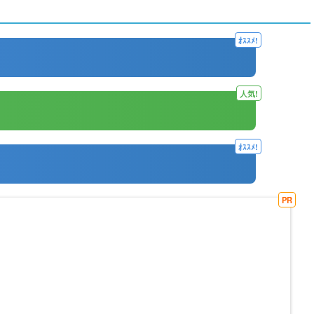
ｵｽｽﾒ!
人気!
ｵｽｽﾒ!
PR