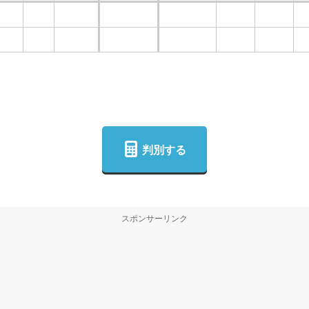
判別する
スポンサーリンク