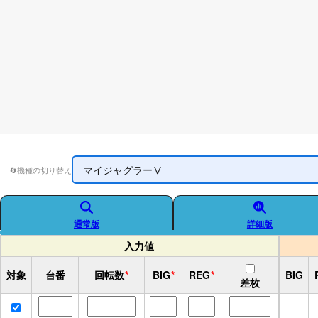
🔄機種の切り替え
通常版
詳細版
入力値
対象
台番
回転数
*
BIG
*
REG
*
BIG
差枚