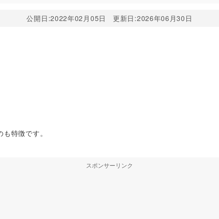
公開日:
2022年02月05日
更新日:
2026年06月30日
のも特徴です。
スポンサーリンク