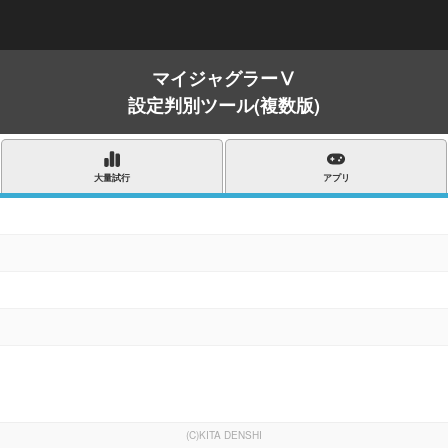
マイジャグラーⅤ
設定判別ツール(複数版)
大量試行
アプリ
(C)KITA DENSHI