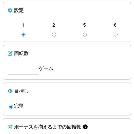
設定
1
2
5
6
回転数
ゲーム
目押し
完璧
ボーナスを揃えるまでの回転数