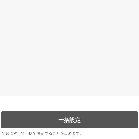
一括設定
全台に対して一括で設定することが出来ます。