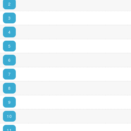
2
3
4
5
6
7
8
9
10
11