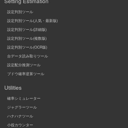
Setting Estimation
設定判別ツール
設定判別ツール(人気・最新版)
設定判別ツール(詳細版)
設定判別ツール(複数版)
設定判別ツール(OCR版)
台データ読み取りツール
設定配分推測ツール
ブドウ確率逆算ツール
Utilities
確率シミュレーター
ジャグラーツール
ハナハナツール
小役カウンター