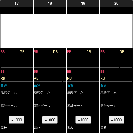
17
18
19
20
BB
RB
BB
RB
BB
RB
BB
RB
BB
BB
BB
BB
RB
RB
RB
RB
合算
合算
合算
合算
最終ゲーム
最終ゲーム
最終ゲーム
最終ゲーム
累計ゲーム
累計ゲーム
累計ゲーム
累計ゲーム
差枚
差枚
差枚
差枚