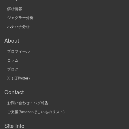
解析情報
ジャグラー分析
ハナハナ分析
About
プロフィール
コラム
ブログ
X（旧Twitter）
Contact
お問い合わせ・バグ報告
ご支援(Amazonほしいものリスト)
Site Info