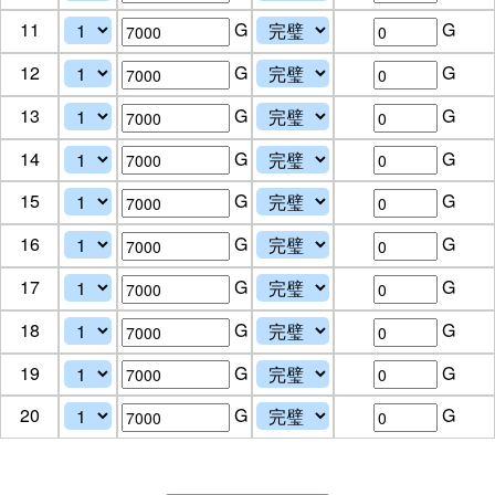
11
G
G
12
G
G
13
G
G
14
G
G
15
G
G
16
G
G
17
G
G
18
G
G
19
G
G
20
G
G