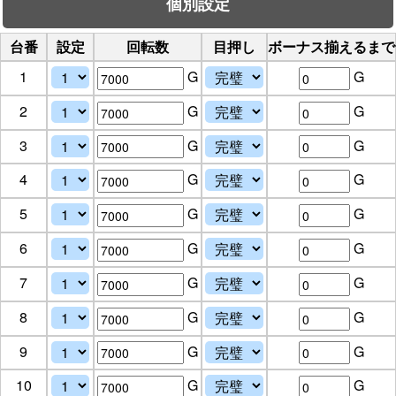
個別設定
台番
設定
回転数
目押し
ボーナス揃えるまで
1
G
G
2
G
G
3
G
G
4
G
G
5
G
G
6
G
G
7
G
G
8
G
G
9
G
G
10
G
G