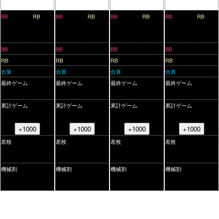
BB
RB
BB
RB
BB
RB
BB
RB
BB
BB
BB
BB
RB
RB
RB
RB
合算
合算
合算
合算
最終ゲーム
最終ゲーム
最終ゲーム
最終ゲーム
累計ゲーム
累計ゲーム
累計ゲーム
累計ゲーム
差枚
差枚
差枚
差枚
機械割
機械割
機械割
機械割