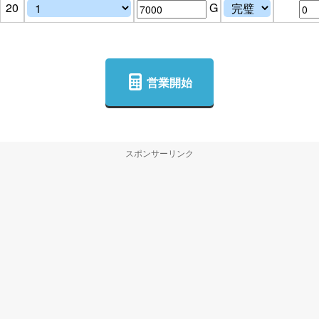
20
G
営業開始
スポンサーリンク