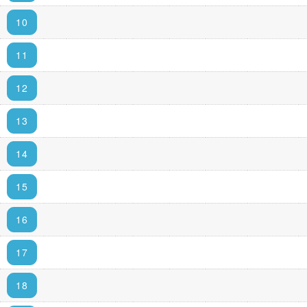
10
11
12
13
14
15
16
17
18