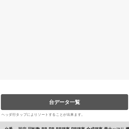
台データ一覧
ヘッダ行タップによりソートすることが出来ます。
台番
設定
回転数
BB
RB
BB確率
RB確率
合成確率
最大ハマり