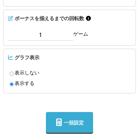
ボーナスを揃えるまでの回転数
ゲーム
グラフ表示
表示しない
表示する
一括設定