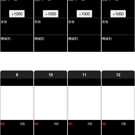
差枚
差枚
差枚
差枚
機械割
機械割
機械割
機械割
9
10
11
12
BB
RB
BB
RB
BB
RB
BB
RB