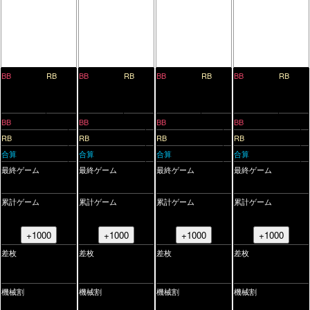
BB
RB
BB
RB
BB
RB
BB
RB
BB
BB
BB
BB
RB
RB
RB
RB
合算
合算
合算
合算
最終ゲーム
最終ゲーム
最終ゲーム
最終ゲーム
累計ゲーム
累計ゲーム
累計ゲーム
累計ゲーム
差枚
差枚
差枚
差枚
機械割
機械割
機械割
機械割