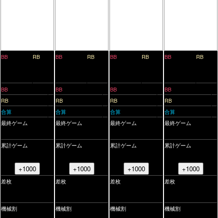
BB
RB
BB
RB
BB
RB
BB
RB
BB
BB
BB
BB
RB
RB
RB
RB
合算
合算
合算
合算
最終ゲーム
最終ゲーム
最終ゲーム
最終ゲーム
累計ゲーム
累計ゲーム
累計ゲーム
累計ゲーム
差枚
差枚
差枚
差枚
機械割
機械割
機械割
機械割