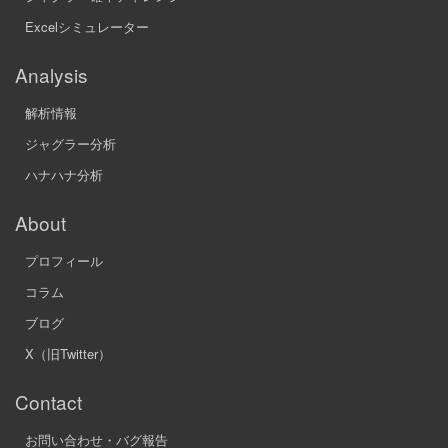
Excelシミュレーター
Analysis
解析情報
ジャグラー分析
ハナハナ分析
About
プロフィール
コラム
ブログ
X（旧Twitter）
Contact
お問い合わせ・バグ報告