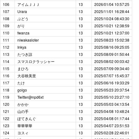
106
アイムＪＪＪ
13
2026/01/04 10:57:25
107
Urara
13
2025/11/01 16:28:44
108
ぶどう
13
2025/10/24 08:43:30
109
がり
13
2025/10/21 12:38:59
110
fwanza
13
2025/10/21 12:37:00
111
niwakasloter
13
2025/08/23 15:02:38
112
Inkya
13
2025/08/16 09:25:05
113
たつき諒
13
2025/08/09 01:50:44
114
スマスロクラッシャー
13
2025/08/02 00:03:42
115
まひろ
13
2025/07/09 09:34:40
116
大谷映美里
13
2025/07/07 15:45:37
117
たけ
13
2025/06/16 19:33:29
118
golgo
13
2025/05/23 20:37:54
119
Twitter@npd6xt
13
2025/05/10 23:27:10
120
かかか
13
2025/05/03 04:13:54
121
山の手
13
2025/04/08 10:48:24
122
ぽてきんぐ
13
2025/04/08 01:17:44
123
華華華華
13
2025/04/07 23:51:53
124
ヨスィ
13
2025/02/28 22:46:01