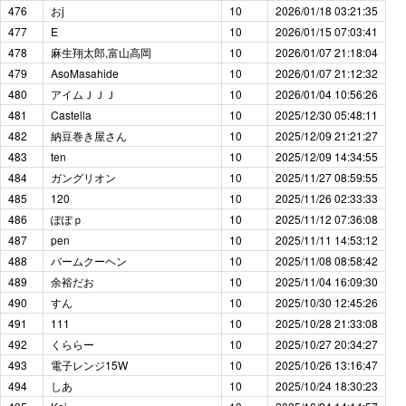
476
おj
10
2026/01/18 03:21:35
477
E
10
2026/01/15 07:03:41
478
麻生翔太郎,富山高岡
10
2026/01/07 21:18:04
479
AsoMasahide
10
2026/01/07 21:12:32
480
アイムＪＪＪ
10
2026/01/04 10:56:26
481
Castella
10
2025/12/30 05:48:11
482
納豆巻き屋さん
10
2025/12/09 21:21:27
483
ten
10
2025/12/09 14:34:55
484
ガングリオン
10
2025/11/27 08:59:55
485
120
10
2025/11/26 02:33:33
486
ぽぽｐ
10
2025/11/12 07:36:08
487
pen
10
2025/11/11 14:53:12
488
バームクーヘン
10
2025/11/08 08:58:42
489
余裕だお
10
2025/11/04 16:09:30
490
すん
10
2025/10/30 12:45:26
491
111
10
2025/10/28 21:33:08
492
くららー
10
2025/10/27 20:34:27
493
電子レンジ15W
10
2025/10/26 13:16:47
494
しあ
10
2025/10/24 18:30:23