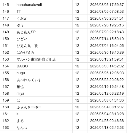
145
hanahanaloveti
12
2026/08/05 17:59:37
146
TT
12
2026/08/05 07:08:53
147
うおw
12
2026/07/30 20:34:51
148
ゆう
12
2026/07/26 19:25:16
149
あじあんSP
12
2026/07/20 22:18:43
150
ひどい
12
2026/07/14 15:59:19
151
ぴえん丸 改
12
2026/07/04 16:04:05
152
ばかぴえろ
12
2026/06/30 19:40:39
153
マルハン東宝新宿ビル店
12
2026/06/13 21:59:51
154
DAISO
12
2026/05/30 14:52:02
155
hugu
12
2026/05/26 12:06:03
156
あぷれんてぃす
12
2026/05/23 20:06:22
157
拓也
12
2026/05/19 19:54:48
158
miya
12
2026/05/12 06:22:19
159
は
12
2026/05/08 04:34:36
160
ふぁんきーゆー
12
2026/05/04 08:16:07
161
k
12
2026/05/04 08:13:28
162
まる
12
2026/04/25 00:46:38
163
なんつ
12
2026/04/18 02:42:53