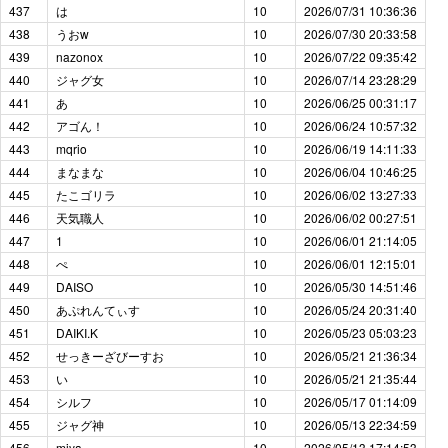
437
は
10
2026/07/31 10:36:36
438
うおw
10
2026/07/30 20:33:58
439
nazonox
10
2026/07/22 09:35:42
440
ジャグ女
10
2026/07/14 23:28:29
441
あ
10
2026/06/25 00:31:17
442
アゴん！
10
2026/06/24 10:57:32
443
mqrio
10
2026/06/19 14:11:33
444
まなまな
10
2026/06/04 10:46:25
445
たこゴリラ
10
2026/06/02 13:27:33
446
天気職人
10
2026/06/02 00:27:51
447
1
10
2026/06/01 21:14:05
448
ぺ
10
2026/06/01 12:15:01
449
DAISO
10
2026/05/30 14:51:46
450
あぷれんてぃす
10
2026/05/24 20:31:40
451
DAIKI.K
10
2026/05/23 05:03:23
452
せっきーざびーすお
10
2026/05/21 21:36:34
453
い
10
2026/05/21 21:35:44
454
シルフ
10
2026/05/17 01:14:09
455
ジャグ神
10
2026/05/13 22:34:59
456
miya
10
2026/05/13 17:14:53