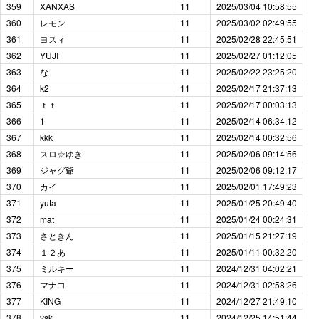
359
XANXAS
11
2025/03/04 10:58:55
360
レモン
11
2025/03/02 02:49:55
361
ヨスィ
11
2025/02/28 22:45:51
362
YUJI
11
2025/02/27 01:12:05
363
な
11
2025/02/22 23:25:20
364
k2
11
2025/02/17 21:37:13
365
ｔｔ
11
2025/02/17 00:03:13
366
1
11
2025/02/14 06:34:12
367
kkk
11
2025/02/14 00:32:56
368
スロ☆ゆき
11
2025/02/06 09:14:56
369
ジャグ爺
11
2025/02/06 09:12:17
370
カイ
11
2025/02/01 17:49:23
371
yuta
11
2025/01/25 20:49:40
372
mat
11
2025/01/24 00:24:31
373
さときん
11
2025/01/15 21:27:19
374
１２あ
11
2025/01/11 00:32:20
375
ミルキー
11
2024/12/31 04:02:21
376
マナコ
11
2024/12/31 02:58:26
377
KING
11
2024/12/27 21:49:10
378
ysk
11
2024/12/25 14:51:44