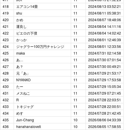
418
エアコン14畳
11
2024/08/13 03:52:21
419
shu
11
2024/08/11 05:38:31
420
かめ
11
2024/08/07 18:48:06
421
運良し
11
2024/08/04 14:11:16
422
ピエロの下僕
11
2024/08/04 14:02:42
423
かっか
11
2024/08/01 12:46:39
424
ジャグラー100万円チャレンジ
11
2024/08/01 12:33:56
425
maka
11
2024/07/31 02:14:58
426
あ…
11
2024/07/30 07:01:54
427
あ？
11
2024/07/30 00:49:21
428
元「あ」
11
2024/07/29 21:53:17
429
NYANKO
11
2024/07/29 17:53:58
430
たー
11
2024/07/29 15:05:34
431
メスねこ
11
2024/07/29 07:21:45
432
R
11
2024/07/28 22:03:51
433
トキジャグ
11
2024/07/28 22:00:51
434
めす
11
2024/07/28 21:42:45
435
Jun-Chang
10
2026/08/06 04:33:39
436
hanahanaloveti
10
2026/08/05 17:58:55