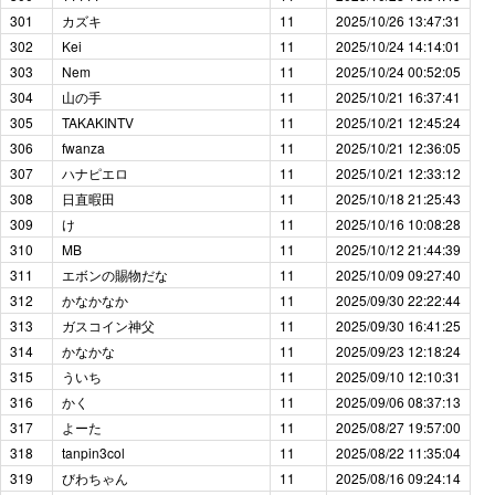
301
カズキ
11
2025/10/26 13:47:31
302
Kei
11
2025/10/24 14:14:01
303
Nem
11
2025/10/24 00:52:05
304
山の手
11
2025/10/21 16:37:41
305
TAKAKINTV
11
2025/10/21 12:45:24
306
fwanza
11
2025/10/21 12:36:05
307
ハナピエロ
11
2025/10/21 12:33:12
308
日直暇田
11
2025/10/18 21:25:43
309
け
11
2025/10/16 10:08:28
310
MB
11
2025/10/12 21:44:39
311
エボンの賜物だな
11
2025/10/09 09:27:40
312
かなかなか
11
2025/09/30 22:22:44
313
ガスコイン神父
11
2025/09/30 16:41:25
314
かなかな
11
2025/09/23 12:18:24
315
ういち
11
2025/09/10 12:10:31
316
かく
11
2025/09/06 08:37:13
317
よーた
11
2025/08/27 19:57:00
318
tanpin3col
11
2025/08/22 11:35:04
319
びわちゃん
11
2025/08/16 09:24:14