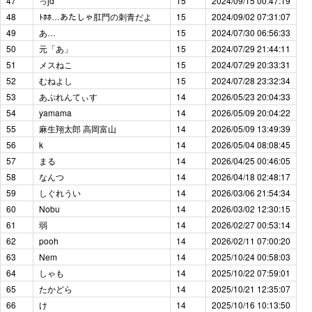
47
っjd
15
2024/09/15 00:47:19
48
ﾄﾎﾎ…あたしゃ肛門の刺青だよ
15
2024/09/02 07:31:07
49
あ…
15
2024/07/30 06:56:33
50
元「あ」
15
2024/07/29 21:44:11
51
メスねこ
15
2024/07/29 20:33:31
52
むねよし
15
2024/07/28 23:32:34
53
あぷれんてぃす
14
2026/05/23 20:04:33
54
yamama
14
2026/05/09 20:04:22
55
麻生翔太郎 高岡富山
14
2026/05/09 13:49:39
56
k
14
2026/05/04 08:08:45
57
まる
14
2026/04/25 00:46:05
58
なんつ
14
2026/04/18 02:48:17
59
しぐれうい
14
2026/03/06 21:54:34
60
Nobu
14
2026/03/02 12:30:15
61
弱
14
2026/02/27 00:53:14
62
pooh
14
2026/02/11 07:00:20
63
Nem
14
2025/10/24 00:58:03
64
しゃも
14
2025/10/22 07:59:01
65
たかどら
14
2025/10/21 12:35:07
66
け
14
2025/10/16 10:13:50