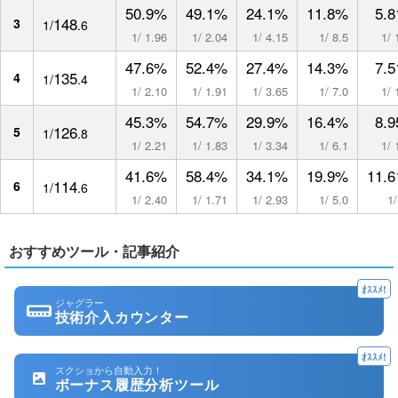
50.9%
49.1%
24.1%
11.8%
5.
148
3
1/
.6
1/ 1.96
1/ 2.04
1/ 4.15
1/ 8.5
1/ 
47.6%
52.4%
27.4%
14.3%
7.
135
4
1/
.4
1/ 2.10
1/ 1.91
1/ 3.65
1/ 7.0
1/ 
45.3%
54.7%
29.9%
16.4%
8.
126
5
1/
.8
1/ 2.21
1/ 1.83
1/ 3.34
1/ 6.1
1/ 
41.6%
58.4%
34.1%
19.9%
11.
114
6
1/
.6
1/ 2.40
1/ 1.71
1/ 2.93
1/ 5.0
1/
おすすめツール・記事紹介
ｵｽｽﾒ!
ジャグラー
技術介入カウンター
ｵｽｽﾒ!
スクショから自動入力！
ボーナス履歴分析ツール