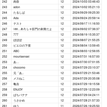
242
肉壺
12
2024/10/03 03:46:43
243
adon
12
2024/10/02 05:21:13
244
たるしば
12
2024/09/29 09:25:30
245
Ada
12
2024/09/24 20:59:14
246
テスト
12
2024/09/17 11:16:50
247
ﾄﾎﾎ…あたしゃ肛門の刺青だよ
12
2024/09/02 07:36:37
248
777
12
2024/08/19 15:35:37
249
ぽぽぽ
12
2024/08/07 21:55:25
250
ピエロの下僕
12
2024/08/04 13:59:45
251
ABC
12
2024/08/03 12:56:05
252
mourisensei
12
2024/07/31 16:57:00
253
あ…
12
2024/07/30 07:01:05
254
chocomo
12
2024/07/29 23:10:37
255
元「あ」
12
2024/07/29 21:53:46
256
メスねこ
12
2024/07/29 20:35:08
257
亀吉
12
2024/07/29 19:15:58
258
ENJOY
12
2024/07/29 12:23:09
259
ぱちバナナ
12
2024/07/29 04:24:11
260
うさかめ
12
2024/07/28 21:57:33
261
ゆう
11
2026/07/26 19:25:50