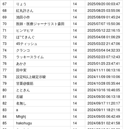
67
りょう
14
2025/09/20 00:03:47
68
紅丸許さん
14
2025/08/25 03:55:06
69
池田小作
14
2025/08/09 01:45:24
70
医師・医療ジャーナリスト森田
14
2025/07/07 15:50:36
71
ヒンマヒマ
14
2025/05/12 22:16:15
72
ほ°てきんぐ
14
2025/04/08 01:06:29
73
45ティッシュ
14
2025/03/22 21:47:06
74
クランコ
14
2025/03/04 04:32:33
75
ラッキースライム
14
2025/02/23 07:12:43
76
あかさ
14
2025/01/25 23:47:41
77
田中実
14
2024/11/11 06:13:16
78
設定6以上確定示唆
14
2024/11/09 09:10:06
79
甘栗@腹筋
14
2024/10/28 05:35:44
80
とときん
14
2024/10/16 16:46:05
81
石破
14
2024/09/30 06:13:18
82
名無し
14
2024/09/17 11:20:17
83
a
14
2024/09/11 18:21:16
84
Mhghj
14
2024/09/05 06:42:49
85
hakohugu
14
2024/08/31 02:41:58