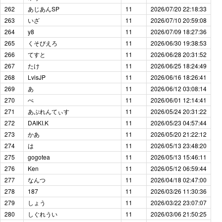
262
あじあんSP
11
2026/07/20 22:18:33
263
いざ
11
2026/07/10 20:59:08
264
y8
11
2026/07/09 18:27:36
265
くそぴえろ
11
2026/06/30 19:38:53
266
てすと
11
2026/06/28 20:31:52
267
たけ
11
2026/06/25 18:24:49
268
LvisJP
11
2026/06/16 18:26:41
269
あ
11
2026/06/12 03:08:14
270
ぺ
11
2026/06/01 12:14:41
271
あぷれんてぃす
11
2026/05/24 20:31:22
272
DAIKI.K
11
2026/05/23 04:57:44
273
かあ
11
2026/05/20 21:22:12
274
は
11
2026/05/13 23:48:20
275
gogotea
11
2026/05/13 15:46:11
276
Ken
11
2026/05/12 06:59:44
277
なんつ
11
2026/04/18 02:47:00
278
187
11
2026/03/26 11:30:36
279
しょう
11
2026/03/22 23:07:07
280
しぐれうい
11
2026/03/06 21:50:25