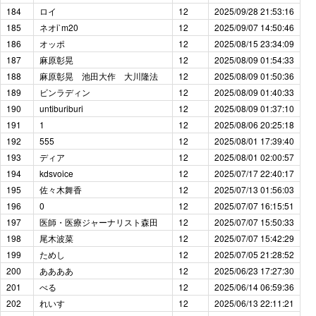
184
ロイ
12
2025/09/28 21:53:16
185
ネオi`m20
12
2025/09/07 14:50:46
186
オッポ
12
2025/08/15 23:34:09
187
麻原彰晃
12
2025/08/09 01:54:33
188
麻原彰晃 池田大作 大川隆法
12
2025/08/09 01:50:36
189
ビンラディン
12
2025/08/09 01:40:33
190
untiburiburi
12
2025/08/09 01:37:10
191
1
12
2025/08/06 20:25:18
192
555
12
2025/08/01 17:39:40
193
ディア
12
2025/08/01 02:00:57
194
kdsvoice
12
2025/07/17 22:40:17
195
佐々木舞香
12
2025/07/13 01:56:03
196
0
12
2025/07/07 16:15:51
197
医師・医療ジャーナリスト森田
12
2025/07/07 15:50:33
198
尾木波菜
12
2025/07/07 15:42:29
199
ためし
12
2025/07/05 21:28:52
200
ああああ
12
2025/06/23 17:27:30
201
べる
12
2025/06/14 06:59:36
202
れいす
12
2025/06/13 22:11:21