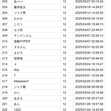
203
あべべ
12
2025/05/27 00:13:42
204
藤井聡太
12
2025/05/18 14:39:57
205
ジャグ男
12
2025/05/10 14:02:50
206
かかか
12
2025/05/03 04:13:42
207
じろう
12
2025/04/09 19:49:15
208
もり田
12
2025/04/07 23:49:01
209
チンゲンさん
12
2025/04/07 23:35:13
210
覚醒HYPER
12
2025/04/07 22:58:42
211
ヌキさん
12
2025/03/31 02:02:39
212
まひろ
12
2025/03/30 12:58:23
213
朝青龍
12
2025/03/27 00:46:02
214
ｄ
12
2025/03/24 16:10:47
215
Airy
12
2025/03/08 20:24:30
216
T
12
2025/03/01 12:04:39
217
kitaaaaan!!
12
2025/02/25 01:08:57
218
ジャグ爺
12
2025/02/06 09:08:55
219
かに
12
2025/02/04 23:19:38
220
あきも
12
2025/01/30 20:37:20
221
あら
12
2025/01/26 19:57:58
222
1222
12
2025/01/20 14:43:09