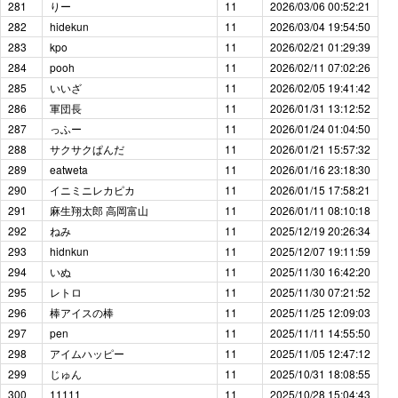
281
りー
11
2026/03/06 00:52:21
282
hidekun
11
2026/03/04 19:54:50
283
kpo
11
2026/02/21 01:29:39
284
pooh
11
2026/02/11 07:02:26
285
いいざ
11
2026/02/05 19:41:42
286
軍団長
11
2026/01/31 13:12:52
287
っふー
11
2026/01/24 01:04:50
288
サクサクぱんだ
11
2026/01/21 15:57:32
289
eatweta
11
2026/01/16 23:18:30
290
イニミニレカピカ
11
2026/01/15 17:58:21
291
麻生翔太郎 高岡富山
11
2026/01/11 08:10:18
292
ねみ
11
2025/12/19 20:26:34
293
hidnkun
11
2025/12/07 19:11:59
294
いぬ
11
2025/11/30 16:42:20
295
レトロ
11
2025/11/30 07:21:52
296
棒アイスの棒
11
2025/11/25 12:09:03
297
pen
11
2025/11/11 14:55:50
298
アイムハッピー
11
2025/11/05 12:47:12
299
じゅん
11
2025/10/31 18:08:55
300
11111
11
2025/10/28 15:04:43