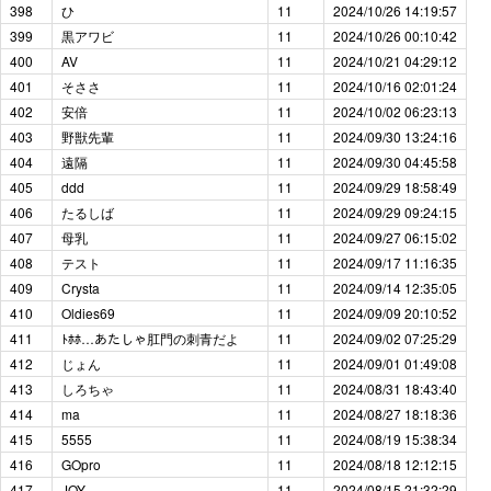
398
ひ
11
2024/10/26 14:19:57
399
黒アワビ
11
2024/10/26 00:10:42
400
AV
11
2024/10/21 04:29:12
401
そささ
11
2024/10/16 02:01:24
402
安倍
11
2024/10/02 06:23:13
403
野獣先輩
11
2024/09/30 13:24:16
404
遠隔
11
2024/09/30 04:45:58
405
ddd
11
2024/09/29 18:58:49
406
たるしば
11
2024/09/29 09:24:15
407
母乳
11
2024/09/27 06:15:02
408
テスト
11
2024/09/17 11:16:35
409
Crysta
11
2024/09/14 12:35:05
410
Oldies69
11
2024/09/09 20:10:52
411
ﾄﾎﾎ…あたしゃ肛門の刺青だよ
11
2024/09/02 07:25:29
412
じょん
11
2024/09/01 01:49:08
413
しろちゃ
11
2024/08/31 18:43:40
414
ma
11
2024/08/27 18:18:36
415
5555
11
2024/08/19 15:38:34
416
GOpro
11
2024/08/18 12:12:15
417
JOY
11
2024/08/15 21:32:29