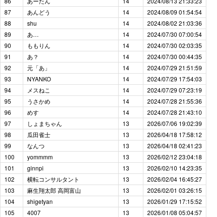
86
あーたん
14
2024/08/13 21:33:23
87
あんどう
14
2024/08/09 01:54:54
88
shu
14
2024/08/02 21:03:36
89
あ…
14
2024/07/30 07:00:54
90
ももりん
14
2024/07/30 02:03:35
91
あ？
14
2024/07/30 00:44:35
92
元「あ」
14
2024/07/29 21:51:59
93
NYANKO
14
2024/07/29 17:54:03
94
メスねこ
14
2024/07/29 07:23:19
95
うさかめ
14
2024/07/28 21:55:36
96
めす
14
2024/07/28 21:43:10
97
しょまちゃん
13
2026/07/06 19:02:39
98
瓜田雀士
13
2026/04/18 17:58:12
99
なんつ
13
2026/04/18 02:41:23
100
yommmm
13
2026/02/12 23:04:18
101
ginnpi
13
2026/02/10 14:23:35
102
横転コンサルタント
13
2026/02/04 16:45:27
103
麻生翔太郎 高岡富山
13
2026/02/01 03:26:15
104
shigetyan
13
2026/01/29 17:15:52
105
4007
13
2026/01/08 05:04:57