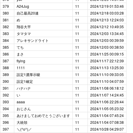
379
A24Jug
11
2024/12/19 01:53:46
380
自己最高20連
11
2024/12/18 03:03:28
381
め
11
2024/12/13 12:24:03
382
翔谷大平
11
2024/12/12 10:49:35
383
タマタマ
11
2024/12/03 13:34:45
384
アレキサンドライト
11
2024/12/03 00:39:59
385
てち
11
2024/12/03 00:38:50
386
まさ
11
2024/11/25 00:09:15
387
flying
11
2024/11/17 22:12:39
388
1111
11
2024/11/13 13:25:30
389
設定1濃厚示唆
11
2024/11/10 09:33:05
390
設定1確定
11
2024/11/10 04:07:59
391
ハナハナ
11
2024/11/08 06:18:12
392
い
11
2024/11/07 14:24:45
393
aaaa
11
2024/11/06 22:26:44
394
おじさん
11
2024/11/05 05:23:32
395
あけましておめでとうございます
11
2024/11/04 07:45:24
396
大統領
11
2024/11/04 07:08:38
397
＼(^o^)／
11
2024/10/28 04:29:07