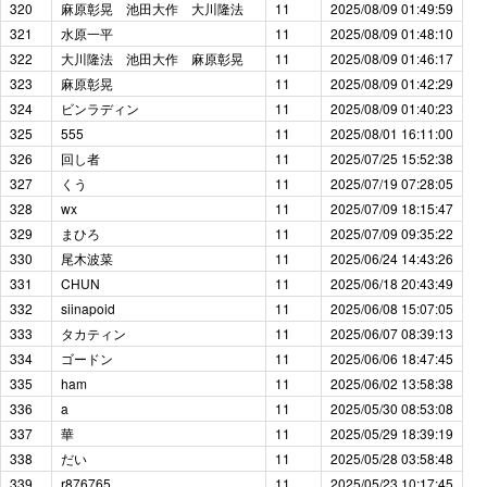
320
麻原彰晃 池田大作 大川隆法
11
2025/08/09 01:49:59
321
水原一平
11
2025/08/09 01:48:10
322
大川隆法 池田大作 麻原彰晃
11
2025/08/09 01:46:17
323
麻原彰晃
11
2025/08/09 01:42:29
324
ビンラディン
11
2025/08/09 01:40:23
325
555
11
2025/08/01 16:11:00
326
回し者
11
2025/07/25 15:52:38
327
くう
11
2025/07/19 07:28:05
328
wx
11
2025/07/09 18:15:47
329
まひろ
11
2025/07/09 09:35:22
330
尾木波菜
11
2025/06/24 14:43:26
331
CHUN
11
2025/06/18 20:43:49
332
siinapoid
11
2025/06/08 15:07:05
333
タカティン
11
2025/06/07 08:39:13
334
ゴードン
11
2025/06/06 18:47:45
335
ham
11
2025/06/02 13:58:38
336
a
11
2025/05/30 08:53:08
337
華
11
2025/05/29 18:39:19
338
だい
11
2025/05/28 03:58:48
339
r876765
11
2025/05/23 10:17:45