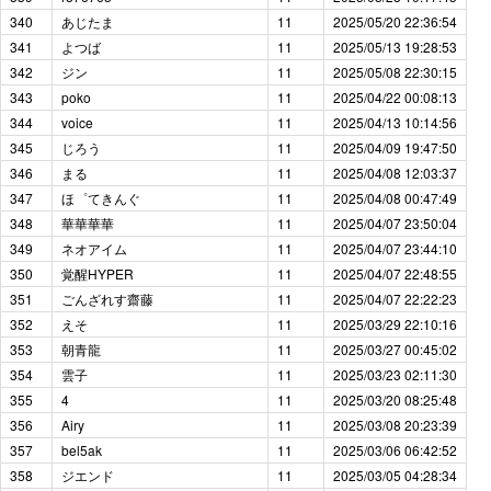
340
あじたま
11
2025/05/20 22:36:54
341
よつば
11
2025/05/13 19:28:53
342
ジン
11
2025/05/08 22:30:15
343
poko
11
2025/04/22 00:08:13
344
voice
11
2025/04/13 10:14:56
345
じろう
11
2025/04/09 19:47:50
346
まる
11
2025/04/08 12:03:37
347
ほ゜てきんぐ
11
2025/04/08 00:47:49
348
華華華華
11
2025/04/07 23:50:04
349
ネオアイム
11
2025/04/07 23:44:10
350
覚醒HYPER
11
2025/04/07 22:48:55
351
ごんざれす齋藤
11
2025/04/07 22:22:23
352
えそ
11
2025/03/29 22:10:16
353
朝青龍
11
2025/03/27 00:45:02
354
雲子
11
2025/03/23 02:11:30
355
4
11
2025/03/20 08:25:48
356
Airy
11
2025/03/08 20:23:39
357
bel5ak
11
2025/03/06 06:42:52
358
ジエンド
11
2025/03/05 04:28:34