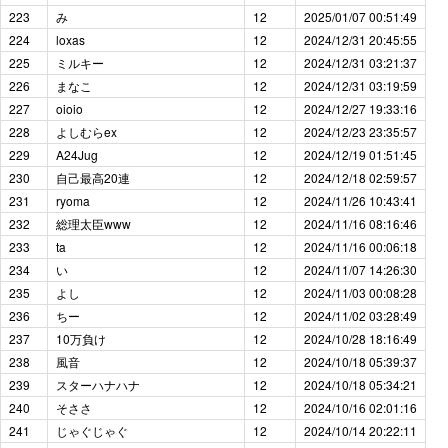
223
み
12
2025/01/07 00:51:49
224
loxas
12
2024/12/31 20:45:55
225
ミルキー
12
2024/12/31 03:21:37
226
まなこ
12
2024/12/31 03:19:59
227
oioio
12
2024/12/27 19:33:16
228
よしむらex
12
2024/12/23 23:35:57
229
A24Jug
12
2024/12/19 01:51:45
230
自己最高20連
12
2024/12/18 02:59:57
231
ryoma
12
2024/11/26 10:43:41
232
総理太臣www
12
2024/11/16 08:16:46
233
ta
12
2024/11/16 00:06:18
234
い
12
2024/11/07 14:26:30
235
よし
12
2024/11/03 00:08:28
236
ちー
12
2024/11/02 03:28:49
237
10万負け
12
2024/10/28 18:16:49
238
風音
12
2024/10/18 05:39:37
239
スターハナハナ
12
2024/10/18 05:34:21
240
そささ
12
2024/10/16 02:01:16
241
じゃぐじゃぐ
12
2024/10/14 20:22:11