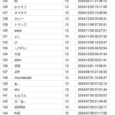
125
k2
13
2025/02/17 21:36:12
126
かりそう
13
2024/12/03 15:17:26
127
タマタマ
13
2024/12/03 13:39:35
128
さにー
13
2024/12/03 00:39:41
129
トランプ
13
2024/11/08 07:53:41
130
aaaa
13
2024/11/06 22:27:51
131
よし
13
2024/11/03 00:07:42
132
ひ
13
2024/10/26 14:20:47
133
＼(^o^)／
13
2024/10/26 06:52:54
134
大谷
13
2024/10/03 06:47:44
135
adon
13
2024/10/02 05:21:41
136
岸田
13
2024/10/01 15:06:51
137
JOY
13
2024/08/15 21:34:30
138
mourisensei
13
2024/07/31 16:56:47
139
あ…
13
2024/07/30 07:02:13
140
shu
13
2024/07/30 07:01:44
141
ももりん
13
2024/07/30 02:03:57
142
元「あ」
13
2024/07/29 21:46:42
143
SERRA
13
2024/07/29 01:22:17
144
KAZ
13
2024/07/29 01:17:35