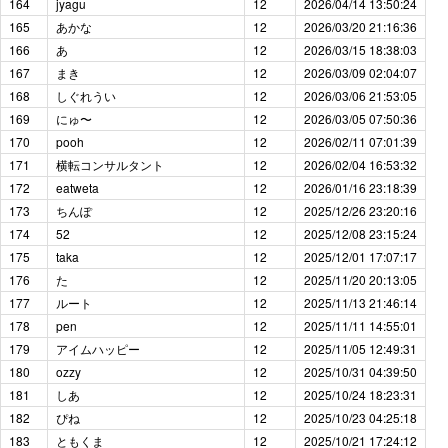
164
jyagu
12
2026/04/14 13:50:24
165
あかな
12
2026/03/20 21:16:36
166
あ
12
2026/03/15 18:38:03
167
まき
12
2026/03/09 02:04:07
168
しぐれうい
12
2026/03/06 21:53:05
169
にゅ〜
12
2026/03/05 07:50:36
170
pooh
12
2026/02/11 07:01:39
171
横転コンサルタント
12
2026/02/04 16:53:32
172
eatweta
12
2026/01/16 23:18:39
173
ちんぽ
12
2025/12/26 23:20:16
174
52
12
2025/12/08 23:15:24
175
taka
12
2025/12/01 17:07:17
176
た
12
2025/11/20 20:13:05
177
ルート
12
2025/11/13 21:46:14
178
pen
12
2025/11/11 14:55:01
179
アイムハッピー
12
2025/11/05 12:49:31
180
ozzy
12
2025/10/31 04:39:50
181
しあ
12
2025/10/24 18:23:31
182
ぴね
12
2025/10/23 04:25:18
183
ともくま
12
2025/10/21 17:24:12