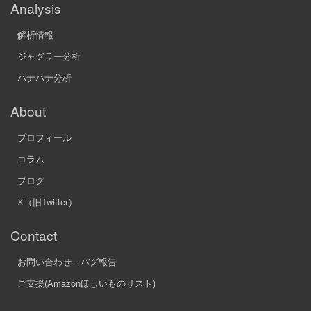
91
ニル
50
Analysis
点
解析情報
92
まゆすろ
49
点
ジャグラー分析
93
うんこ
49
点
ハナハナ分析
94
とら
48
点
About
95
KKK
48
プロフィール
点
コラム
96
う
48
点
ブログ
97
ジャグラー大好き
47
X（旧Twitter）
点
98
ペカリん
47
Contact
点
お問い合わせ・バグ報告
99
@s_bhrrrr
47
点
ご支援(Amazonほしいものリスト)
100
むらさき🍥
46
点