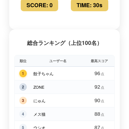
SCORE:
0
TIME:
30
s
🤡
🤡
🤡
🤡
🤡
🤡
🤡
🤡
🤡
総合ランキング（上位100名）
順位
ユーザー名
最高スコア
1
餃子ちゃん
96
点
2
ZONE
92
点
3
にゅん
90
点
4
メス猫
88
点
5
ウシオ
87
点