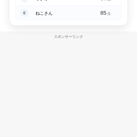
6
ねこさん
85
点
7
もっさん
85
点
スポンサーリンク
8
ぽめじょん
85
点
9
すいぞう
84
点
10
Kazaguruma
84
点
11
だいすけ🤡✨
83
点
12
こきんちゃん
82
点
13
もり田
77
点
14
Pekan🐘
77
点