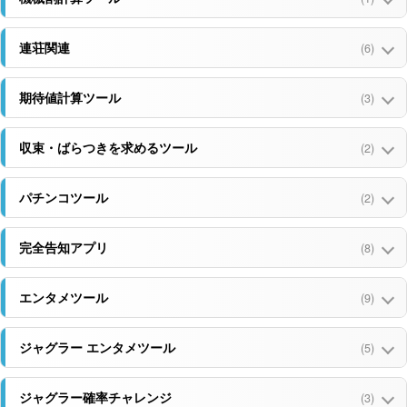
53
gogo
60
点
連荘関連
(6)
54
は
60
点
55
シン
59
期待値計算ツール
(3)
点
56
ゆ！
59
点
収束・ばらつきを求めるツール
(2)
57
のりちゃん
59
点
パチンコツール
(2)
58
らいおん
59
点
完全告知アプリ
(8)
59
RYO
59
点
エンタメツール
(9)
60
す
58
点
ジャグラー エンタメツール
(5)
61
トラ
58
点
62
うるし
58
ジャグラー確率チャレンジ
(3)
点