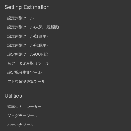
72
ジャグ専
54
点
Setting Estimation
73
べ
54
点
設定判別ツール
設定判別ツール(人気・最新版)
74
「」
54
点
設定判別ツール(詳細版)
75
ももも
54
設定判別ツール(複数版)
点
設定判別ツール(OCR版)
76
か
54
点
台データ読み取りツール
77
だいてん
54
設定配分推測ツール
点
ブドウ確率逆算ツール
78
アイムマジック
53
点
Utilities
79
ぢゃぎ
53
点
確率シミュレーター
80
q
53
点
ジャグラーツール
ハナハナツール
81
テスト
52
点