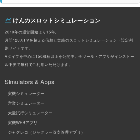
63
ぽくろ
57
点
けんのスロットシミュレーション
64
Direk
56
点
2010年の運営開始より15年。
65
Riku
56
月間120万PVを超える信頼と実績のスロットシミュレーション・設定判
点
別サイトです。
66
いちゃぽん
55
点
Aタイプを中心に150機種以上を公開中。全ツール・アプリがインストー
ル不要で無料でご利用いただけます。
67
ガリぞう
55
点
Simulators & Apps
68
けつあるこあるとす
55
点
実機シミュレーター
69
さぶろう
55
点
営業シミュレーター
大量試行シミュレーター
70
れのすろーっと
55
点
実機WEBアプリ
71
きりん
55
点
ジャグレコ（ジャグラー収支管理アプリ）