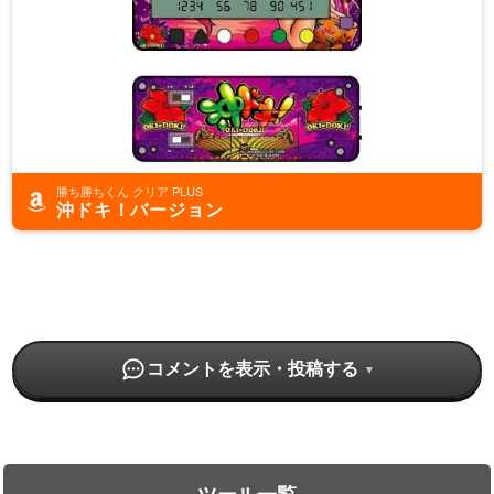
34
ぜろ
67
点
35
ゆるゆるゴリラ
66
点
36
ムミン
66
点
37
よし
66
点
勝ち勝ちくん クリア PLUS
沖ドキ！バージョン
38
パイジマ
65
点
39
たくみょん
64
点
40
またろう
64
点
コメントを表示・投稿する
41
まお
63
点
42
二郎
63
点
43
さ
63
点