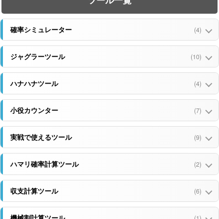
ツール一覧
44
みぎた
63
点
確率シミュレーター
(4)
45
えあろ
63
点
ジャグラーツール
(10)
46
ぃらたらあらあ
63
点
ハナハナツール
(4)
47
ハナ専
62
点
48
安倍晋三
61
小役カウンター
(7)
点
49
神田
61
点
実戦で使えるツール
(9)
50
ゆく夫
60
点
ハマリ確率計算ツール
(2)
51
セブ
60
点
収支計算ツール
(6)
52
じゃぐたろす
60
点
機械割計算ツール
(1)