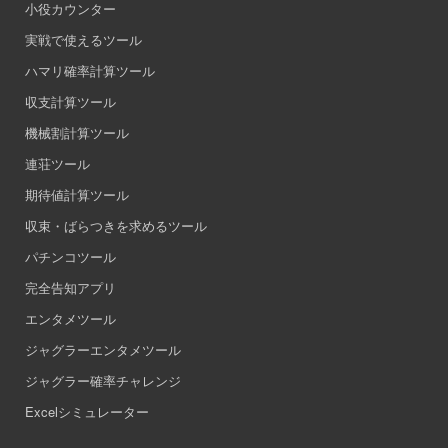
小役カウンター
82
そうかい
52
点
実戦で使えるツール
ハマリ確率計算ツール
83
くま
52
点
収支計算ツール
84
バケラッタ
52
点
機械割計算ツール
連荘ツール
85
🤡ノーピエ🤡
52
点
期待値計算ツール
86
ピエピ伯爵
52
点
収束・ばらつきを求めるツール
パチンコツール
87
モノノケピ
51
点
完全告知アプリ
88
たぬき
51
点
エンタメツール
ジャグラーエンタメツール
89
ちくん
51
点
ジャグラー確率チャレンジ
90
もちぐ
51
点
Excelシミュレーター