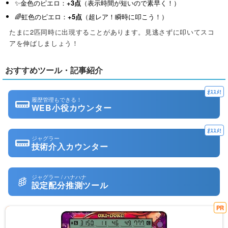
✨金色のピエロ：
+3点
（表示時間が短いので素早く！）
🌈虹色のピエロ：
+5点
（超レア！瞬時に叩こう！）
25
ハナハナ
70
点
たまに2匹同時に出現することがあります。見逃さずに叩いてスコ
アを伸ばしましょう！
26
くまのこ
69
点
27
ハチワレ
69
おすすめツール・記事紹介
点
28
のん
69
ｵｽｽﾒ!
点
履歴管理もできる！
WEB小役カウンター
29
けんスロ
69
点
ｵｽｽﾒ!
ジャグラー
30
ぴ
68
点
技術介入カウンター
31
ムガ田
68
点
ジャグラー / ハナハナ
設定配分推測ツール
32
なめこ
68
点
PR
33
pokk
67
点