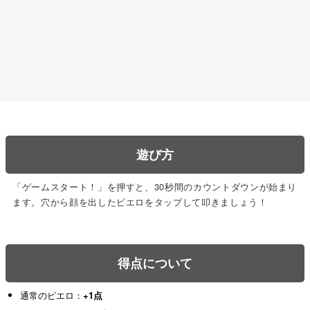
15
あ
77
点
16
クマ
76
点
17
むぅた
76
点
18
ピカード
73
点
19
クズロッター
73
点
遊び方
20
k.k
73
点
「ゲームスタート！」を押すと、30秒間のカウントダウンが始まり
ます。穴から顔を出したピエロをタップして叩きましょう！
21
「 」
72
点
22
ゆう
72
点
得点について
23
み
71
点
通常のピエロ：
+1点
24
ヤンヤンつけボー
70
点