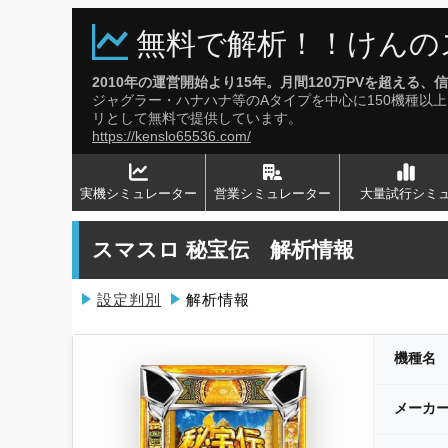
無料で解析！！けんの
2010年の運営開始より15年。月間120万PVを超え
ジャグラー・ハナハナ等のAタイプを中心に150機種
リとして無料で提供しています。
https://kenslo65536.com/
実機シミュレーター
営業シミュレーター
大量試行シミ
スマスロ 秘宝伝 解析情報
設定判別
解析情報
機種名
メーカ