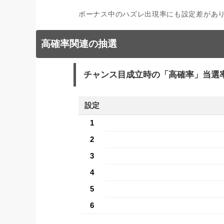
ボーナス中のハズレ出現率にも設定差があり
高確率関連の抽選
チャンス目成立時の「高確率」当選率
設定
1
2
3
4
5
6