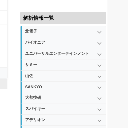
解析情報一覧
北電子
パイオニア
ユニバーサルエンターテインメント
サミー
山佐
SANKYO
大都技研
スパイキー
アデリオン