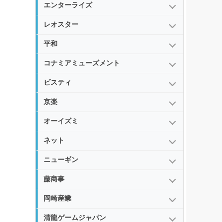
エンターライズ
レオスター
平和
コナミアミューズメント
ビスティ
京楽
オーイズミ
ネット
ニューギン
藤商事
岡崎産業
清龍ゲームジャパン