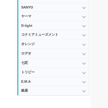
SANYO
ヤーマ
D-light
コナミアミューズメント
オレンジ
ロデオ
七匠
トリビー
E.M.A
銀座