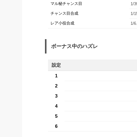
マル秘チャンス目
1/3
チャンス目合成
1/1
レア小役合成
1/6
ボーナス中のハズレ
設定
1
2
3
4
5
6