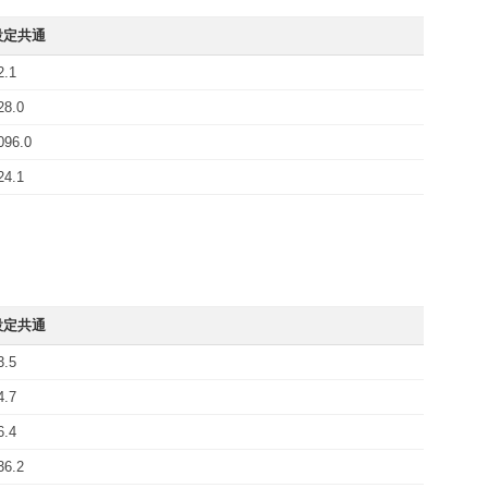
設定共通
2.1
28.0
096.0
24.1
設定共通
3.5
4.7
6.4
36.2