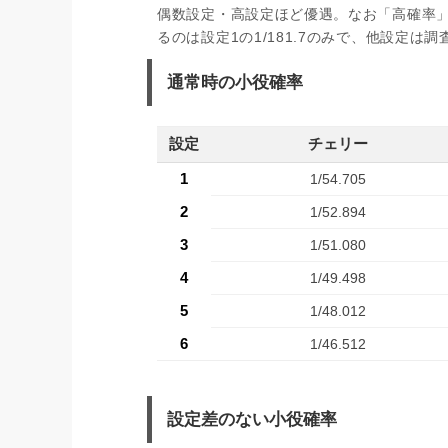
偶数設定・高設定ほど優遇。なお「高確率
るのは設定1の1/181.7のみで、他設定は調
通常時の小役確率
設定
チェリー
1
1/54.705
2
1/52.894
3
1/51.080
4
1/49.498
5
1/48.012
6
1/46.512
設定差のない小役確率