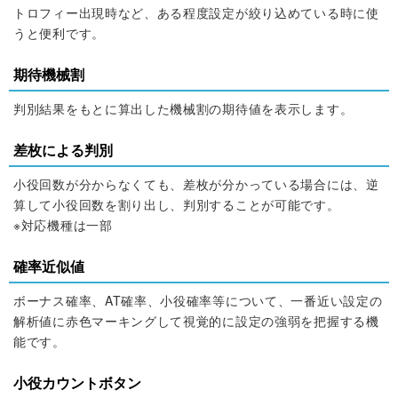
トロフィー出現時など、ある程度設定が絞り込めている時に使
うと便利です。
期待機械割
判別結果をもとに算出した機械割の期待値を表示します。
差枚による判別
小役回数が分からなくても、差枚が分かっている場合には、逆
算して小役回数を割り出し、判別することが可能です。
※対応機種は一部
確率近似値
ボーナス確率、AT確率、小役確率等について、一番近い設定の
解析値に赤色マーキングして視覚的に設定の強弱を把握する機
能です。
小役カウントボタン