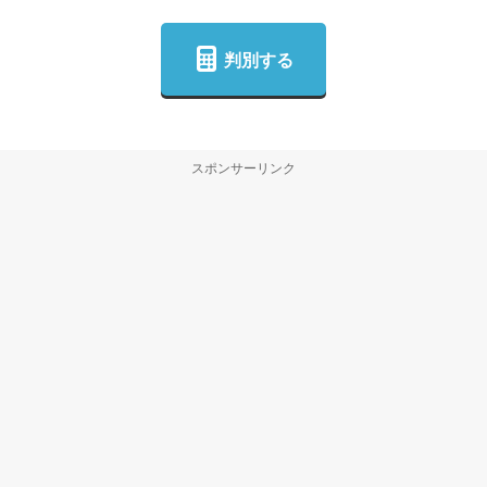
判別する
スポンサーリンク