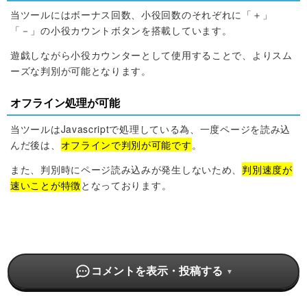
当ツールにはボーナス回数、小役回数のそれぞれに「＋」
「－」の小役カウントボタンを搭載しています。
遊戯しながら小役カウンターとして使用することで、よりスム
ーズな判別が可能となります。
オフライン処理が可能
当ツールはJavascriptで処理している為、一度ページを読み込
んだ後は、
オフラインで判別が可能です
。
また、判別時にページ読み込みが発生しないため、
判別速度が
速いことが特徴
となっております。
コメントを表示・投稿する