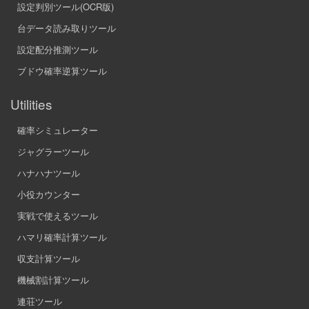
設定判別ツール(OCR版)
台データ読み取りツール
設定配分推測ツール
ブドウ確率逆算ツール
Utilities
確率シミュレーター
ジャグラーツール
ハナハナツール
小役カウンター
実戦で使えるツール
ハマリ確率計算ツール
収支計算ツール
機械割計算ツール
連荘ツール