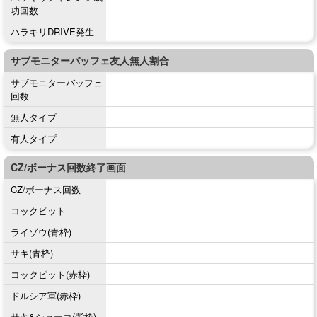
功回数
ハラキリDRIVE発生
サブモニターバッフェ友人無人割合
サブモニターバッフェ
回数
無人タイプ
有人タイプ
CZ/ボーナス回数終了画面
CZ/ボーナス回数
コックピット
ライゾウ(青枠)
サキ(青枠)
コックピット(赤枠)
ドルシア軍(赤枠)
サキ&ショーコ(紫枠)