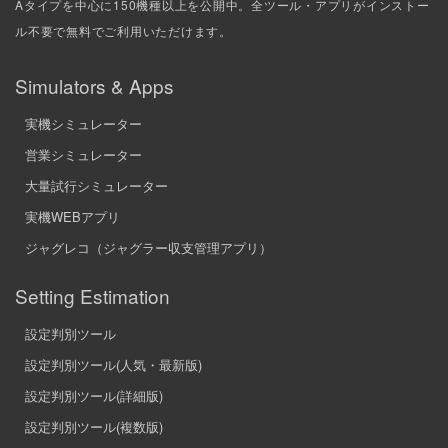
Aタイプを中心に150機種以上を公開中。全ツール・アプリがインストー
ル不要で無料でご利用いただけます。
Simulators & Apps
実機シミュレーター
営業シミュレーター
大量試行シミュレーター
実機WEBアプリ
ジャグレコ（ジャグラー収支管理アプリ）
Setting Estimation
設定判別ツール
設定判別ツール(人気・最新版)
設定判別ツール(詳細版)
設定判別ツール(複数版)