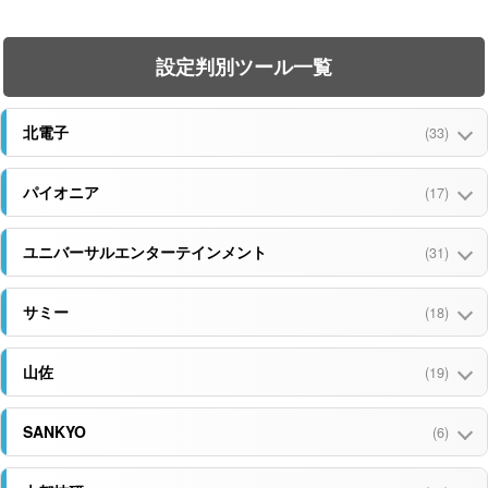
設定判別ツール一覧
北電子
(33)
パイオニア
(17)
ユニバーサルエンターテインメント
(31)
サミー
(18)
山佐
(19)
SANKYO
(6)