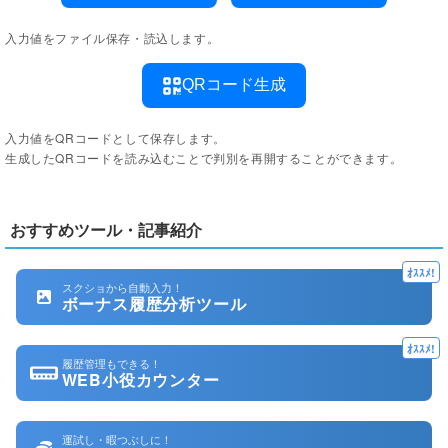
入力値をファイル保存・読込します。
QRコード生成
入力値をQRコードとして保存します。
生成したQRコードを読み込むことで判別を再開することができます。
おすすめツール・記事紹介
ｵｽｽﾒ!
スクショから自動入力！
ボーナス履歴分析ツール
ｵｽｽﾒ!
履歴管理もできる！
WEB小役カウンター
運試し・暇つぶしに！