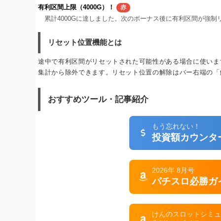
有利区間上限（4000G）！
赤
累計4000Gに達しました。次のボーナス後に有利区間が強制
リセット位置機能とは
途中で有利区間がリセットされた可能性がある場合に使いま
集計から除外できます。リセット位置の解除はバー右端の「
おすすめツール・記事紹介
もう忘れない！
投資額カウンタ
2026年 8月号
パチスロ必勝ガ
けんのスロットシミ