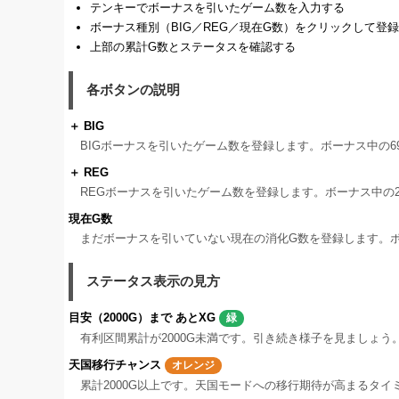
テンキーでボーナスを引いたゲーム数を入力する
ボーナス種別（BIG／REG／現在G数）をクリックして登録
上部の累計G数とステータスを確認する
各ボタンの説明
＋ BIG
BIGボーナスを引いたゲーム数を登録します。ボーナス中の6
＋ REG
REGボーナスを引いたゲーム数を登録します。ボーナス中の
現在G数
まだボーナスを引いていない現在の消化G数を登録します。
ステータス表示の見方
目安（2000G）まで あとXG
緑
有利区間累計が2000G未満です。引き続き様子を見ましょう
天国移行チャンス
オレンジ
累計2000G以上です。天国モードへの移行期待が高まるタイ