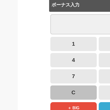
ボーナス入力
1
4
7
C
＋ BIG