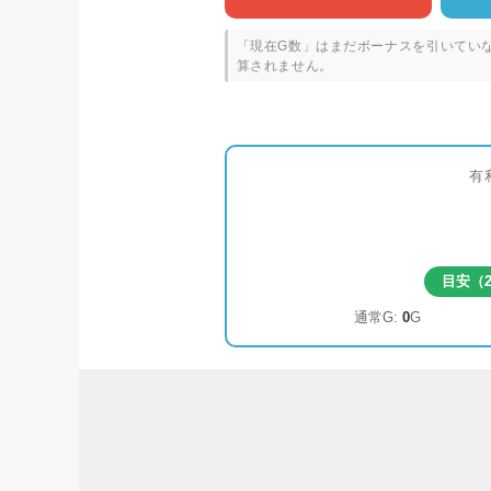
「現在G数」はまだボーナスを引いていない現
算されません。
有
目安（2
通常G:
0
G