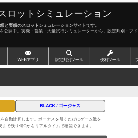
スロットシミュレーション
る、信頼と実績のスロットシミュレーションサイトです。
以上を公開中。実機・営業・大量試行シミュレーターから、設定判別・ブ
ュ
WEBアプリ
設定判別ツール
便利ツール
BLACK / ゴージャス
数
を自動計算します。ボーナスを引くたびにゲーム数を
 の目安まで残り何Gかをリアルタイムで確認できます。