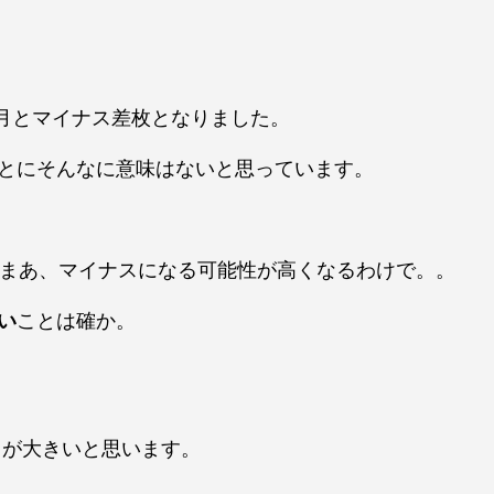
0月とマイナス差枚となりました。
とにそんなに意味はないと思っています。
、まあ、マイナスになる可能性が高くなるわけで。。
い
ことは確か。
」が大きいと思います。