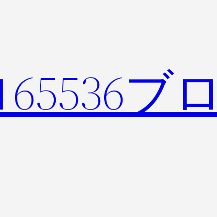
65536ブ