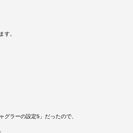
ます。
ャグラーの設定5」だったので、
。