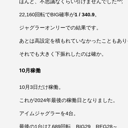
ほんと、不思議なくらい引けませんでした^^;
22,160回転でBIG確率が
1 / 340.9
。
ジャグラーオンリーでの結果です。
あとは高設定を積もれていなかったこともあり
それでも大きく下振れしたのは確か。
10月稼働
10月3日だけ稼働。
これが2024年最後の稼働日となりました。
アイムジャグラーを4台。
最後の1台は7,689回転 BIG29 REG28～