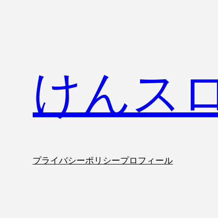
内
容
を
ス
キ
けんスロ
ッ
プ
プライバシーポリシー
プロフィール