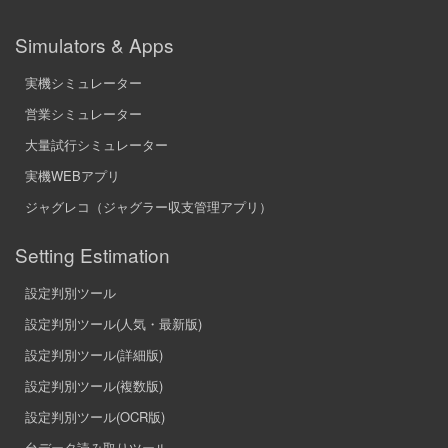
Simulators & Apps
実機シミュレーター
営業シミュレーター
大量試行シミュレーター
実機WEBアプリ
ジャグレコ（ジャグラー収支管理アプリ）
Setting Estimation
設定判別ツール
設定判別ツール(人気・最新版)
設定判別ツール(詳細版)
設定判別ツール(複数版)
設定判別ツール(OCR版)
台データ読み取りツール