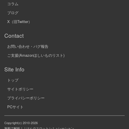
コラム
ブログ
X（旧Twitter）
Contact
お問い合わせ・バグ報告
ご支援(Amazonほしいものリスト)
Site Info
トップ
サイトポリシー
プライバシーポリシー
PCサイト
Copyright(c) 2010-2026
無料で解析！！けんのスロットシミュレーション