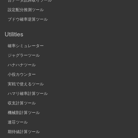
設定配分推測ツール
ブドウ確率逆算ツール
Utilities
確率シミュレーター
ジャグラーツール
ハナハナツール
小役カウンター
実戦で使えるツール
ハマリ確率計算ツール
収支計算ツール
機械割計算ツール
連荘ツール
期待値計算ツール